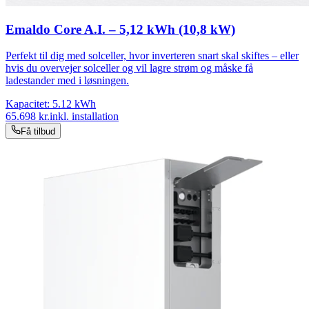
Emaldo Core A.I. – 5,12 kWh (10,8 kW)
Perfekt til dig med solceller, hvor inverteren snart skal skiftes – eller
hvis du overvejer solceller og vil lagre strøm og måske få
ladestander med i løsningen.
Kapacitet:
5.12
kWh
65.698
kr.
inkl. installation
Få tilbud