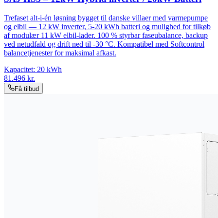
Trefaset alt-i-én løsning bygget til danske villaer med varmepumpe
og elbil — 12 kW inverter, 5-20 kWh batteri og mulighed for tilkøb
af modulær 11 kW elbil-lader. 100 % styrbar faseubalance, backup
ved netudfald og drift ned til -30 °C. Kompatibel med Softcontrol
balancetjenester for maksimal afkast.
Kapacitet:
20
kWh
81.496
kr.
Få tilbud