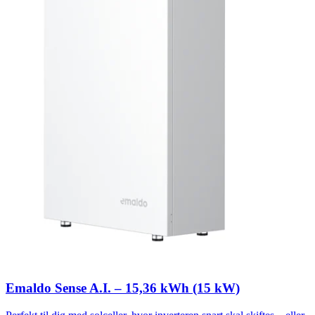
Emaldo Sense A.I. – 15,36 kWh (15 kW)