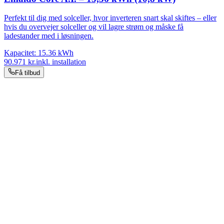
Perfekt til dig med solceller, hvor inverteren snart skal skiftes – eller
hvis du overvejer solceller og vil lagre strøm og måske få
ladestander med i løsningen.
Kapacitet:
15.36
kWh
90.971
kr.
inkl. installation
Få tilbud