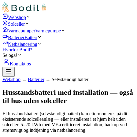
Webshop
Solceller
Varmepumper
Varmepumpe
Batterier
Batteri
Netbalancering
Hvorfor Bodil?
Se også
Kontakt os
Webshop
→
Batterier
→
Selvstændigt batteri
Husstandsbatteri med installation — også
til hus uden solceller
Et husstandsbatteri (selvstændigt batteri) kan eftermonteres på dit
eksisterende solcelleanlæg — eller installeres i et hjem helt uden
solceller. 5–20 kWh med VE-certificeret installation, backup ved
strømsvigt og indtjening via netbalancering.