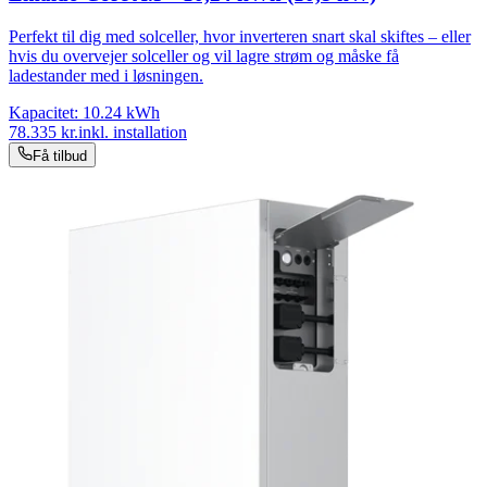
Perfekt til dig med solceller, hvor inverteren snart skal skiftes – eller
hvis du overvejer solceller og vil lagre strøm og måske få
ladestander med i løsningen.
Kapacitet:
10.24
kWh
78.335
kr.
inkl. installation
Få tilbud