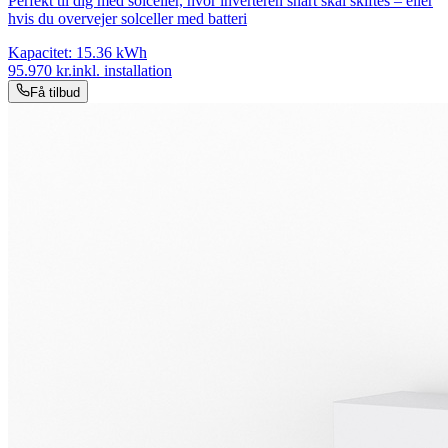
Perfekt til dig med solceller, hvor inverteren snart skal skiftes – eller
hvis du overvejer solceller med batteri
Kapacitet:
15.36
kWh
95.970
kr.
inkl. installation
Få tilbud