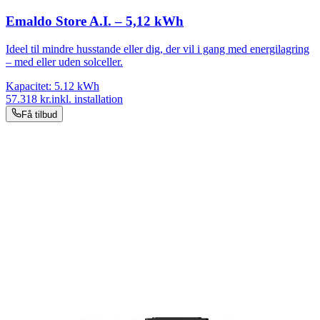
Emaldo Store A.I. – 5,12 kWh
Ideel til mindre husstande eller dig, der vil i gang med energilagring
– med eller uden solceller.
Kapacitet:
5.12
kWh
57.318
kr.
inkl. installation
Få tilbud