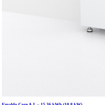
Emaldo Core A.I. – 15,36 kWh (10,8 kW)