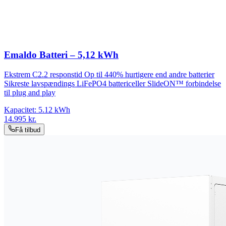
Emaldo Batteri – 5,12 kWh
Ekstrem C2.2 responstid Op til 440% hurtigere end andre batterier
Sikreste lavspændings LiFePO4 battericeller SlideON™ forbindelse
til plug and play
Kapacitet:
5.12
kWh
14.995
kr.
Få tilbud