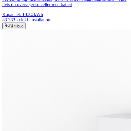
hvis du overvejer solceller med batteri
Kapacitet:
10.24
kWh
83.333
kr.
inkl. installation
Få tilbud