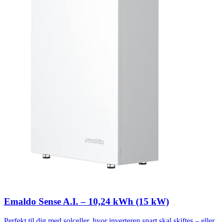
Emaldo Sense A.I. – 10,24 kWh (15 kW)
Perfekt til dig med solceller, hvor inverteren snart skal skiftes – eller