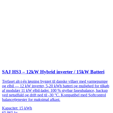
SAJ HS3 – 12kW Hybrid inverter / 15kW Batteri
Trefaset alt-i-én løsning bygget til danske villaer med varmepumpe
og elbil — 12 kW inverter, 5-20 kWh batteri og mulighed for tilkøb
af modulær 11 kW elbil-lader. 100 % styrbar faseubalance, backup
ved netudfald og drift ned til -30 °C. Kompatibel med Softcontrol
balancetjenester for maksimal afkast.
Kapacitet:
15
kWh
65.965
kr.