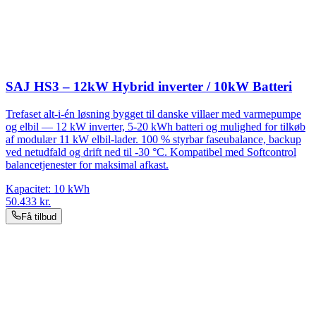
SAJ HS3 – 12kW Hybrid inverter / 10kW Batteri
Trefaset alt-i-én løsning bygget til danske villaer med varmepumpe
og elbil — 12 kW inverter, 5-20 kWh batteri og mulighed for tilkøb
af modulær 11 kW elbil-lader. 100 % styrbar faseubalance, backup
ved netudfald og drift ned til -30 °C. Kompatibel med Softcontrol
balancetjenester for maksimal afkast.
Kapacitet:
10
kWh
50.433
kr.
Få tilbud