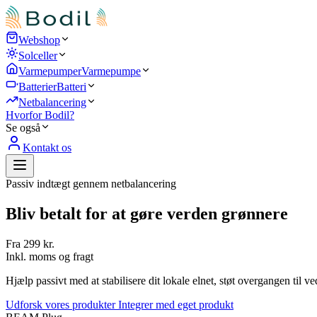
Webshop
Solceller
Varmepumper
Varmepumpe
Batterier
Batteri
Netbalancering
Hvorfor Bodil?
Se også
Kontakt os
Passiv indtægt gennem netbalancering
Bliv betalt for at gøre
verden grønnere
Fra 299 kr.
Inkl. moms og fragt
Hjælp passivt med at stabilisere dit lokale elnet, støt overgangen til
Udforsk vores produkter
Integrer med eget produkt