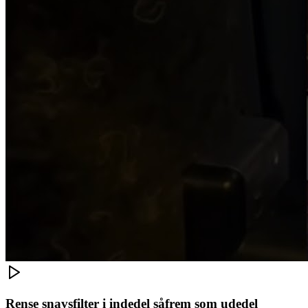
Rense snavsfilter i indedel såfrem som udedel