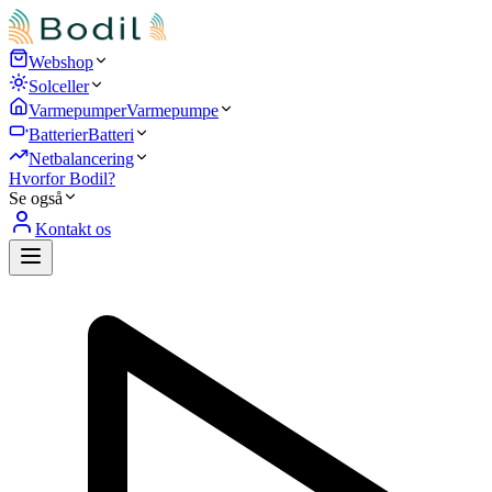
Webshop
Solceller
Varmepumper
Varmepumpe
Batterier
Batteri
Netbalancering
Hvorfor Bodil?
Se også
Kontakt os