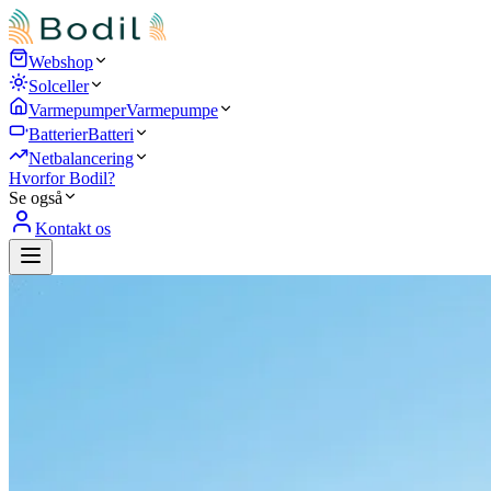
Webshop
Solceller
Varmepumper
Varmepumpe
Batterier
Batteri
Netbalancering
Hvorfor Bodil?
Se også
Kontakt os