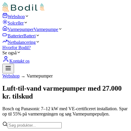
Webshop
Solceller
Varmepumper
Varmepumpe
Batterier
Batteri
Netbalancering
Hvorfor Bodil?
Se også
Kontakt os
Webshop
→
Varmepumper
Luft-til-vand varmepumper med 27.000
kr. tilskud
Bosch og Panasonic 7–12 kW med VE-certificeret installation. Spar
op til 55% på varmeregningen og søg Varmepumpepuljen.