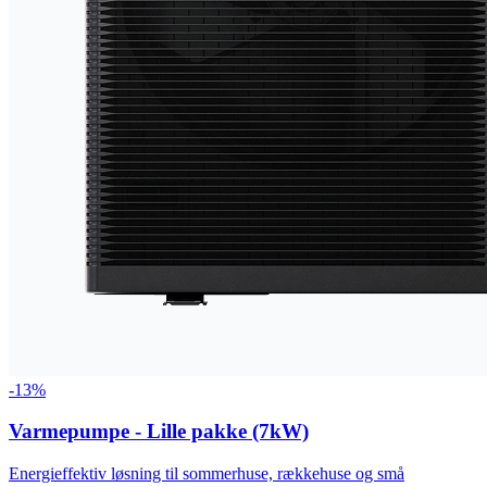
-
13
%
Varmepumpe - Lille pakke (7kW)
Energieffektiv løsning til sommerhuse, rækkehuse og små