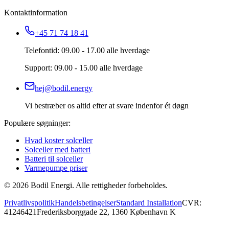
Kontaktinformation
+45 71 74 18 41
Telefontid: 09.00 - 17.00 alle hverdage
Support: 09.00 - 15.00 alle hverdage
hej@bodil.energy
Vi bestræber os altid efter at svare indenfor ét døgn
Populære søgninger:
Hvad koster solceller
Solceller med batteri
Batteri til solceller
Varmepumpe priser
©
2026
Bodil Energi. Alle rettigheder forbeholdes.
Privatlivspolitik
Handelsbetingelser
Standard Installation
CVR:
41246421
Frederiksborggade 22, 1360 København K