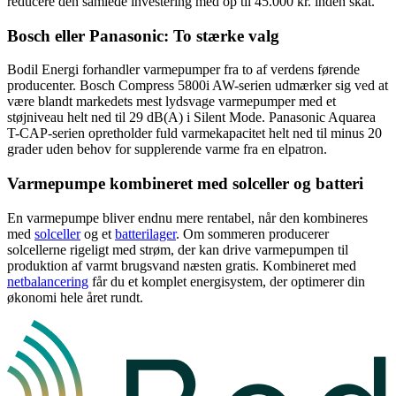
reducere den samlede investering med op til 45.000 kr. inden skat.
Bosch eller Panasonic: To stærke valg
Bodil Energi forhandler varmepumper fra to af verdens førende
producenter. Bosch Compress 5800i AW-serien udmærker sig ved at
være blandt markedets mest lydsvage varmepumper med et
støjniveau helt ned til 29 dB(A) i Silent Mode. Panasonic Aquarea
T-CAP-serien opretholder fuld varmekapacitet helt ned til minus 20
grader uden behov for supplerende varme fra en elpatron.
Varmepumpe kombineret med solceller og batteri
En varmepumpe bliver endnu mere rentabel, når den kombineres
med
solceller
og et
batterilager
.
Om sommeren producerer
solcellerne rigeligt med strøm, der kan drive varmepumpen til
produktion af varmt brugsvand næsten gratis. Kombineret med
netbalancering
får du et komplet energisystem, der optimerer din
økonomi hele året rundt.