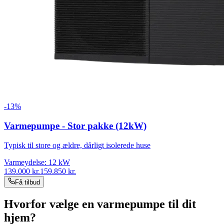
-
13
%
Varmepumpe - Stor pakke (12kW)
Typisk til store og ældre, dårligt isolerede huse
Varmeydelse:
12
kW
139.000
kr.
159.850
kr.
Få tilbud
Hvorfor vælge en varmepumpe til dit
hjem?