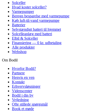
Solceller
Hvad koster solceller?
Varmepumper
Beregn besparelse med varmepumpe
Køb luft-til-vand varmepumpe
Batterier
Selvstændigt batteri til hjemmet
Solcelleanlæg med batteri
Elbil & Solceller
Finansiering — 0 kr. udbetaling
Alle produkter
Webshop
Om Bodil
Hvorfor Bodil?
Partnere
Henvis en ven
Kontakt
Erhvervsløsninger
Videnscenter
Bodil i din by
Vejledning
Ofte stillede spørgsmål
Book et møde