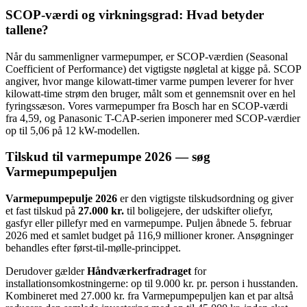
SCOP-værdi og virkningsgrad: Hvad betyder
tallene?
Når du sammenligner varmepumper, er SCOP-værdien (Seasonal
Coefficient of Performance) det vigtigste nøgletal at kigge på. SCOP
angiver, hvor mange kilowatt-timer varme pumpen leverer for hver
kilowatt-time strøm den bruger, målt som et gennemsnit over en hel
fyringssæson. Vores varmepumper fra Bosch har en SCOP-værdi
fra 4,59, og Panasonic T-CAP-serien imponerer med SCOP-værdier
op til 5,06 på 12 kW-modellen.
Tilskud til varmepumpe 2026 — søg
Varmepumpepuljen
Varmepumpepulje 2026
er den vigtigste tilskudsordning og giver
et fast tilskud på
27.000 kr.
til boligejere, der udskifter oliefyr,
gasfyr eller pillefyr med en varmepumpe. Puljen åbnede 5. februar
2026 med et samlet budget på 116,9 millioner kroner. Ansøgninger
behandles efter først-til-mølle-princippet.
Derudover gælder
Håndværkerfradraget
for
installationsomkostningerne: op til 9.000 kr. pr. person i husstanden.
Kombineret med 27.000 kr. fra Varmepumpepuljen kan et par altså