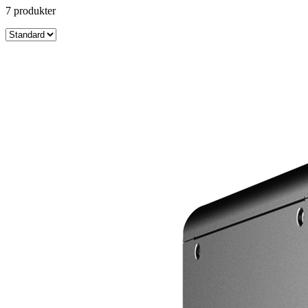
7
produkt
er