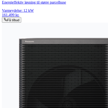
Energieffektiv løsning til større parcelhuse
Varmeydelse:
12
kW
161.499
kr.
Få tilbud