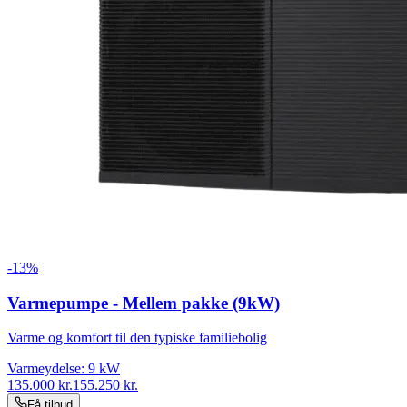
-
13
%
Varmepumpe - Mellem pakke (9kW)
Varme og komfort til den typiske familiebolig
Varmeydelse:
9
kW
135.000
kr.
155.250
kr.
Få tilbud