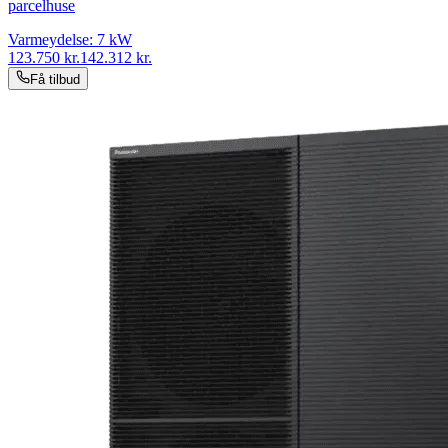
parcelhuse
Varmeydelse:
7
kW
123.750
kr.
142.312
kr.
Få tilbud