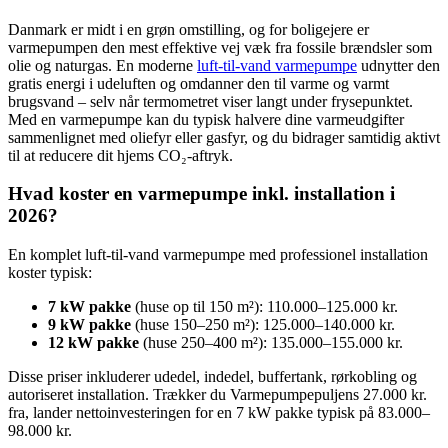
Danmark er midt i en grøn omstilling, og for boligejere er
varmepumpen den mest effektive vej væk fra fossile brændsler som
olie og naturgas. En moderne
luft-til-vand varmepumpe
udnytter den
gratis energi i udeluften og omdanner den til varme og varmt
brugsvand – selv når termometret viser langt under frysepunktet.
Med en varmepumpe kan du typisk halvere dine varmeudgifter
sammenlignet med oliefyr eller gasfyr, og du bidrager samtidig aktivt
til at reducere dit hjems CO₂-aftryk.
Hvad koster en varmepumpe inkl. installation i
2026?
En komplet luft-til-vand varmepumpe med professionel installation
koster typisk:
7 kW pakke
(huse op til 150 m²): 110.000–125.000 kr.
9 kW pakke
(huse 150–250 m²): 125.000–140.000 kr.
12 kW pakke
(huse 250–400 m²): 135.000–155.000 kr.
Disse priser inkluderer udedel, indedel, buffertank, rørkobling og
autoriseret installation. Trækker du Varmepumpepuljens 27.000 kr.
fra, lander nettoinvesteringen for en 7 kW pakke typisk på 83.000–
98.000 kr.