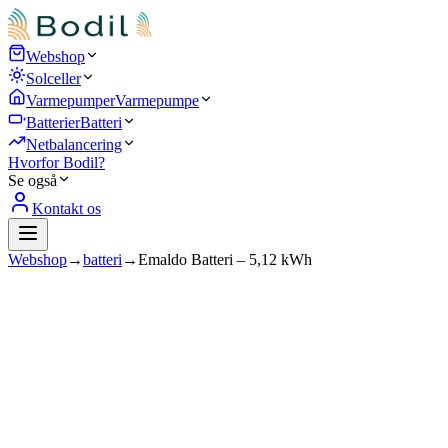
Webshop
Solceller
Varmepumper
Varmepumpe
Batterier
Batteri
Netbalancering
Hvorfor Bodil?
Se også
Kontakt os
Webshop
→
batteri
→
Emaldo Batteri – 5,12 kWh