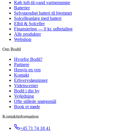
Køb luft-til-vand varmepumpe
Batterier
Selvstændigt batteri til hjemmet
Solcelleanlæg med batteri
Elbil & Solceller
Finansiering — 0 kr. udbetaling
Alle produkter
Webshop
Om Bodil
Hvorfor Bodil?
Partnere
Henvis en ven
Kontakt
Erhvervsløsninger
Videnscenter
Bodil i din by
Vejledning
Ofte stillede spørgsmål
Book et møde
Kontaktinformation
+45 71 74 18 41