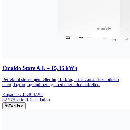
Emaldo Store A.I. – 15,36 kWh
Perfekt til større hjem eller højt forbrug – maksimal fleksibilitet i
energilagring og optimering, med eller uden solceller.
Kapacitet:
15.36
kWh
82.375
kr.
inkl. installation
Få tilbud