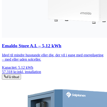
Emaldo Store A.I. – 5,12 kWh
Ideel til mindre husstande eller dig, der vil i gang med energilagring
– med eller uden solceller.
Kapacitet:
5.12
kWh
57.318
kr.
inkl. installation
Få tilbud