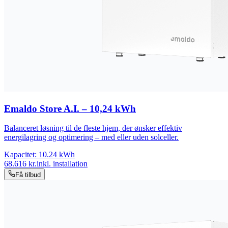
Emaldo Store A.I. – 10,24 kWh
Balanceret løsning til de fleste hjem, der ønsker effektiv
energilagring og optimering – med eller uden solceller.
Kapacitet:
10.24
kWh
68.616
kr.
inkl. installation
Få tilbud