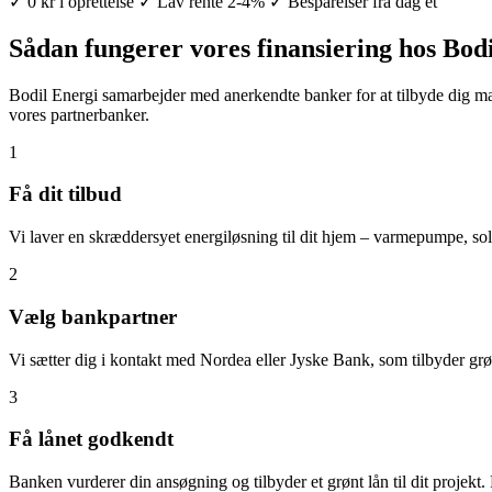
✓ 0 kr i oprettelse
✓ Lav rente 2-4%
✓ Besparelser fra dag ét
Sådan fungerer vores finansiering hos Bodi
Bodil Energi samarbejder med anerkendte banker for at tilbyde dig ma
vores partnerbanker.
1
Få dit tilbud
Vi laver en skræddersyet energiløsning til dit hjem – varmepumpe, solc
2
Vælg bankpartner
Vi sætter dig i kontakt med Nordea eller Jyske Bank, som tilbyder grø
3
Få lånet godkendt
Banken vurderer din ansøgning og tilbyder et grønt lån til dit projekt