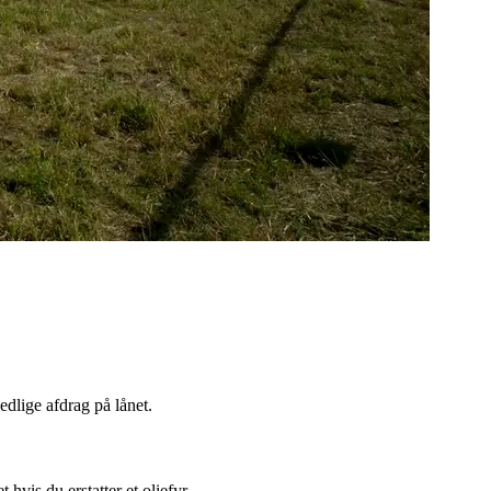
edlige afdrag på lånet.
vis du erstatter et oliefyr.