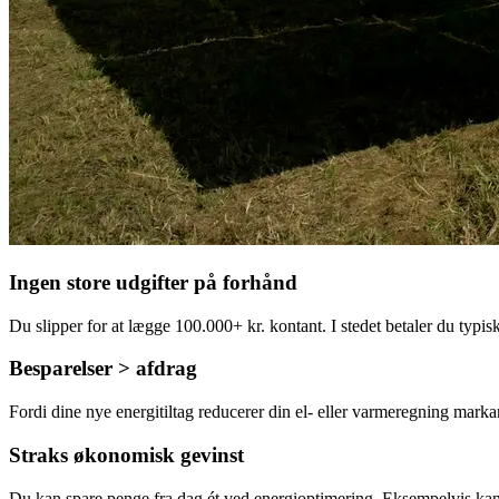
Ingen store udgifter på forhånd
Du slipper for at lægge 100.000+ kr. kontant. I stedet betaler du typis
Besparelser > afdrag
Fordi dine nye energitiltag reducerer din el- eller varmeregning markan
Straks økonomisk gevinst
Du kan spare penge fra dag ét ved energioptimering. Eksempelvis kan e