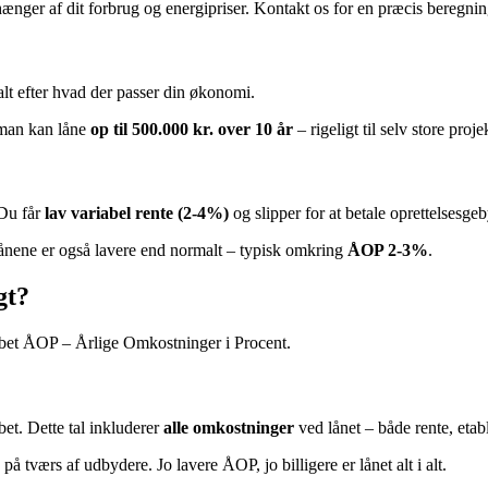
ænger af dit forbrug og energipriser. Kontakt os for en præcis beregnin
 alt efter hvad der passer din økonomi.
r man kan låne
op til 500.000 kr. over 10 år
– rigeligt til selv store proje
 Du får
lav variabel rente (2-4%)
og slipper for at betale oprettelsesgeb
ilånene er også lavere end normalt – typisk omkring
ÅOP 2-3%
.
gt?
rebet ÅOP – Årlige Omkostninger i Procent.
bet. Dette tal inkluderer
alle omkostninger
ved lånet – både rente, etab
 på tværs af udbydere. Jo lavere ÅOP, jo billigere er lånet alt i alt.