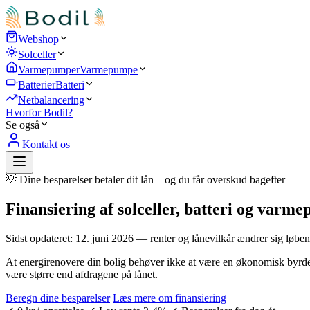
Webshop
Solceller
Varmepumper
Varmepumpe
Batterier
Batteri
Netbalancering
Hvorfor Bodil?
Se også
Kontakt os
💡 Dine besparelser betaler dit lån – og du får overskud bagefter
Finansiering af solceller, batteri og var
Sidst opdateret: 12. juni 2026 — renter og lånevilkår ændrer sig løben
At energirenovere din bolig behøver ikke at være en økonomisk byrde
være større end afdragene på lånet.
Beregn dine besparelser
Læs mere om finansiering