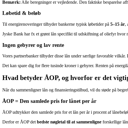
Bemærk:
Alle beregninger er vejledende. Den faktiske besparelse afh
Løbetid & beløb
Til energirenoveringer tilbyder bankerne typisk løbetider på
5–15 år
,
Jyske Bank har fx et grønt lån specifikt til udskiftning af oliefyr hvo
Ingen gebyrer og lav rente
Vores partnerbanker tilbyder disse lån under særlige favorable vilkår.
Det kan spare dig for flere tusinde kroner i gebyrer. Renten på energ
Hvad betyder ÅOP, og hvorfor er det vigti
Når du sammenligner lån og finansieringstilbud, vil du støde på beg
ÅOP = Den samlede pris for lånet per år
ÅOP udtrykker den samlede pris for et lån per år i procent af lånebelø
Derfor er ÅOP det
bedste nøgletal til at sammenligne
forskellige lån