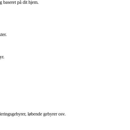
g baseret på dit hjem.
kter.
yr.
leringsgebyrer, løbende gebyrer osv.