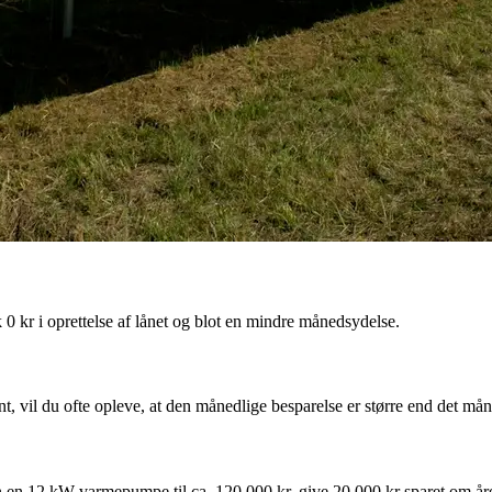
k 0 kr i oprettelse af lånet og blot en mindre månedsydelse.
t, vil du ofte opleve, at den månedlige besparelse er større end det mån
n 12 kW varmepumpe til ca. 120.000 kr. give 20.000 kr sparet om året h