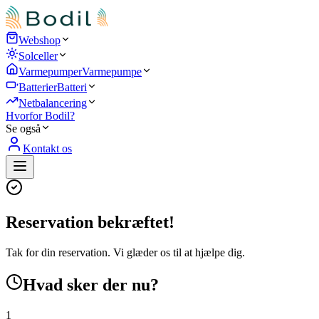
Webshop
Solceller
Varmepumper
Varmepumpe
Batterier
Batteri
Netbalancering
Hvorfor Bodil?
Se også
Kontakt os
Reservation bekræftet!
Tak for din reservation. Vi glæder os til at hjælpe dig.
Hvad sker der nu?
1