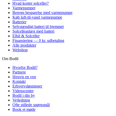
Hvad koster solceller?
Varmepumper
Beregn besparelse med varmepumpe
Køb luft-til-vand varmepumpe
Batterier
Selvstændigt batteri til hjemmet
Solcelleanlæg med batteri
Elbil & Solceller
Finansiering — 0 kr. udbetaling
Alle produkter
Webshop
Om Bodil
Hvorfor Bodil?
Partnere
Henvis en ven
Kontakt
Erhvervsløsninger
Videnscenter
Bodil i din by
Vejledning
Ofte stillede spørgsmål
Book et møde