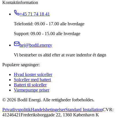
Kontaktinformation
+45 71 74 18 41
Telefontid: 09.00 - 17.00 alle hverdage
Support: 09.00 - 15.00 alle hverdage
hej@bodil.energy
Vi bestræber os altid efter at svare indenfor ét døgn
Populære søgninger:
Hvad koster solceller
Solceller med batteri
Batteri til solceller
Varmepumpe priser
©
2026
Bodil Energi. Alle rettigheder forbeholdes.
Privatlivspolitik
Handelsbetingelser
Standard Installation
CVR:
41246421
Frederiksborggade 22, 1360 København K