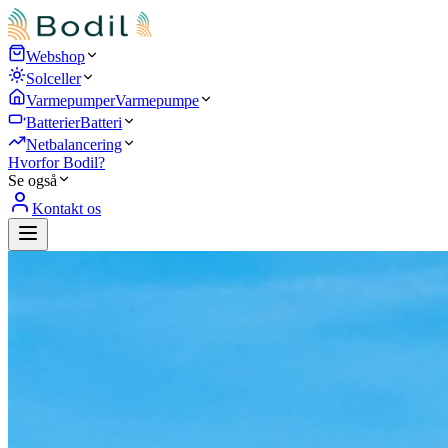
Webshop
Solceller
Varmepumper
Varmepumpe
Batterier
Batteri
Netbalancering
Hvorfor Bodil?
Se også
Kontakt os