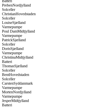
Solceller
Christian
Hovedstaden
Solceller
Louise
Sjælland
Varmepumpe
Poul Dam
Midtjylland
Varmepumpe
Patrick
Sjælland
Solceller
Doris
Sjælland
Varmepumpe
Christina
Midtjylland
Batteri
Thomas
Sjælland
Solceller
Bent
Hovedstaden
Solceller
Carsten
Syddanmark
Varmepumpe
Morten
Nordjylland
Varmepumpe
Jesper
Midtjylland
Batteri
Jörg
Syddanmark
Solceller