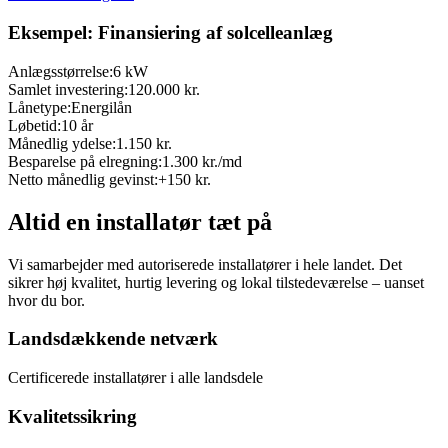
Eksempel: Finansiering af solcelleanlæg
Anlægsstørrelse:
6 kW
Samlet investering:
120.000 kr.
Lånetype:
Energilån
Løbetid:
10 år
Månedlig ydelse:
1.150 kr.
Besparelse på elregning:
1.300 kr./md
Netto månedlig gevinst:
+150 kr.
Altid en installatør tæt på
Vi samarbejder med autoriserede installatører i hele landet. Det
sikrer høj kvalitet, hurtig levering og lokal tilstedeværelse – uanset
hvor du bor.
Landsdækkende netværk
Certificerede installatører i alle landsdele
Kvalitetssikring