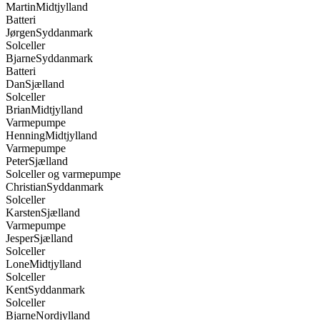
Jørgen
Syddanmark
Solceller
Bjarne
Syddanmark
Batteri
Dan
Sjælland
Solceller
Brian
Midtjylland
Varmepumpe
Henning
Midtjylland
Varmepumpe
Peter
Sjælland
Solceller og varmepumpe
Christian
Syddanmark
Solceller
Karsten
Sjælland
Varmepumpe
Jesper
Sjælland
Solceller
Lone
Midtjylland
Solceller
Kent
Syddanmark
Solceller
Bjarne
Nordjylland
Batteri
Preben
Nordjylland