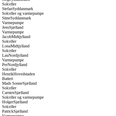
Solceller og varmepumpe
Stine
Syddanmark
Varmepumpe
Jens
Sjælland
Varmepumpe
Jacob
Midtjylland
Solceller
Lona
Midtjylland
Solceller
Lau
Nordjylland
Varmepumpe
Per
Nordjylland
Solceller
Henrik
Hovedstaden
Batteri
Mads Sonne
Sjælland
Solceller
Carsten
Sjælland
Solceller og varmepumpe
Holger
Sjælland
Solceller
Patrick
Sjælland
Varmepumpe
Arne Olsen
Midtjylland
Solceller