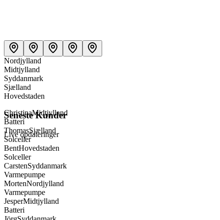
Nordjylland
Midtjylland
Syddanmark
Sjælland
Christina
Midtjylland
Hovedstaden
Batteri
Thomas
Sjælland
Seneste Kunder
Solceller
Bent
Hovedstaden
Live opdateringer
Solceller
Carsten
Syddanmark
Varmepumpe
Morten
Nordjylland
Varmepumpe
Jesper
Midtjylland
Batteri
Jörg
Syddanmark
Solceller
Stefan
Syddanmark