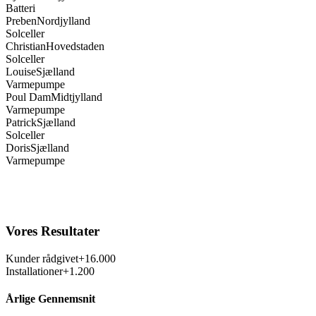
Solceller
Christian
Hovedstaden
Solceller
Louise
Sjælland
Varmepumpe
Poul Dam
Midtjylland
Varmepumpe
Patrick
Sjælland
Solceller
Doris
Sjælland
Varmepumpe
Vores Resultater
Kunder rådgivet
+16.000
Installationer
+1.200
Årlige Gennemsnit