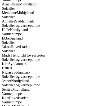
Mettelone
Midtjylland
Solceller
Annelise
Syddanmark
Solceller og varmepumpe
Helle
Nordjylland
Varmepumpe
Ebbe
Sjælland
Solceller
Jakob
Hovedstaden
Solceller
Mads Hendrich
Hovedstaden
Solceller og varmepumpe
Kim
Syddanmark
Batteri
Niclas
Syddanmark
Solceller og varmepumpe
Jesper
Nordjylland
Solceller og varmepumpe
Sergey
Midtjylland
Varmepumpe
Kurt
Hovedstaden
Varmepumpe
Martin
Midtjylland
Batteri