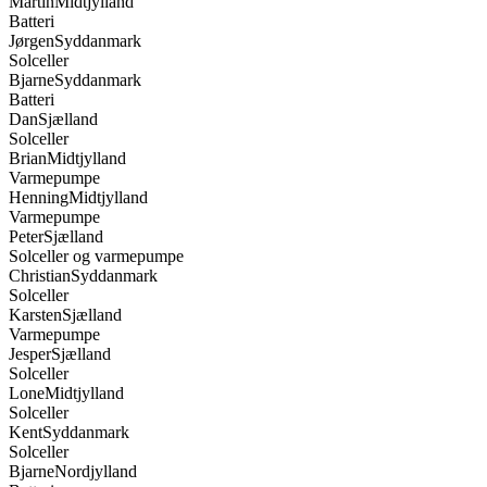
Jørgen
Syddanmark
Solceller
Bjarne
Syddanmark
Batteri
Dan
Sjælland
Solceller
Brian
Midtjylland
Varmepumpe
Henning
Midtjylland
Varmepumpe
Peter
Sjælland
Solceller og varmepumpe
Christian
Syddanmark
Solceller
Karsten
Sjælland
Varmepumpe
Jesper
Sjælland
Solceller
Lone
Midtjylland
Solceller
Kent
Syddanmark
Solceller
Bjarne
Nordjylland
Batteri
Preben
Nordjylland