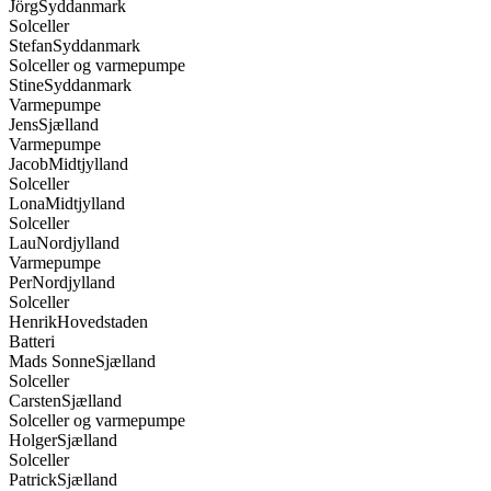
Stefan
Syddanmark
Solceller og varmepumpe
Stine
Syddanmark
Varmepumpe
Jens
Sjælland
Varmepumpe
Jacob
Midtjylland
Solceller
Lona
Midtjylland
Solceller
Lau
Nordjylland
Varmepumpe
Per
Nordjylland
Solceller
Henrik
Hovedstaden
Batteri
Mads Sonne
Sjælland
Solceller
Carsten
Sjælland
Solceller og varmepumpe
Holger
Sjælland
Solceller
Patrick
Sjælland
Varmepumpe
Arne Olsen
Midtjylland