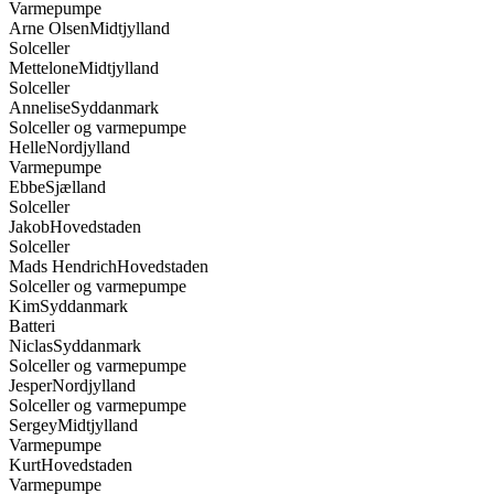
Solceller
Mettelone
Midtjylland
Solceller
Annelise
Syddanmark
Solceller og varmepumpe
Helle
Nordjylland
Varmepumpe
Ebbe
Sjælland
Solceller
Jakob
Hovedstaden
Solceller
Mads Hendrich
Hovedstaden
Solceller og varmepumpe
Kim
Syddanmark
Batteri
Niclas
Syddanmark
Solceller og varmepumpe
Jesper
Nordjylland
Solceller og varmepumpe
Sergey
Midtjylland
Varmepumpe
Kurt
Hovedstaden
Varmepumpe
Martin
Midtjylland
Batteri