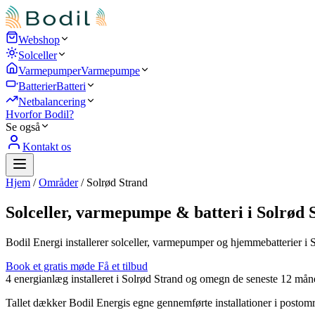
Webshop
Solceller
Varmepumper
Varmepumpe
Batterier
Batteri
Netbalancering
Hvorfor Bodil?
Se også
Kontakt os
Hjem
/
Områder
/
Solrød Strand
Solceller, varmepumpe & batteri i Solrød 
Bodil Energi installerer solceller, varmepumper og hjemmebatterier i 
Book et gratis møde
Få et tilbud
4
energianlæg installeret i Solrød Strand og omegn de seneste 12 mån
Tallet dækker Bodil Energis egne gennemførte installationer i postomr