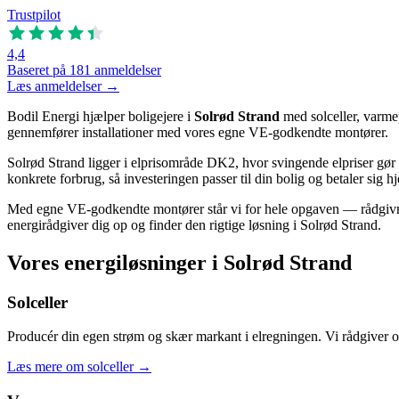
Trustpilot
4,4
Baseret på 181 anmeldelser
Læs anmeldelser →
Bodil Energi hjælper boligejere i
Solrød Strand
med solceller, varme
gennemfører installationer med vores egne VE-godkendte montører.
Solrød Strand ligger i elprisområde DK2, hvor svingende elpriser gør 
konkrete forbrug, så investeringen passer til din bolig og betaler sig h
Med egne VE-godkendte montører står vi for hele opgaven — rådgivning
energirådgiver dig op og finder den rigtige løsning i Solrød Strand.
Vores energiløsninger i Solrød Strand
Solceller
Producér din egen strøm og skær markant i elregningen. Vi rådgiver om a
Læs mere om solceller
→