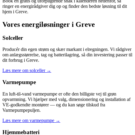
Book en gratis og uforpligtende snak i kalenderen nedenfor, så
ringer en energirådgiver dig op og finder den bedste løsning til dit
hjem i Greve.
Vores energiløsninger i Greve
Solceller
Producér din egen strøm og skær markant i elregningen. Vi rådgiver
om anlægsstørrelse, tag og batterilagring, så din investering passer til
dit forbrug i Greve.
Læs mere om solceller
→
Varmepumpe
En luft-til-vand varmepumpe er ofte den billigste vej til grøn
opvarmning. Vi hjælper med valg, dimensionering og installation af
VE-godkendte montører — og du kan søge tilskud fra
Varmepumpepuljen.
Læs mere om varmepumpe
→
Hjemmebatteri