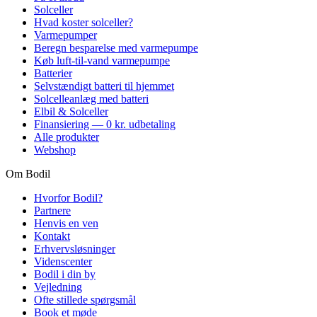
Solceller
Hvad koster solceller?
Varmepumper
Beregn besparelse med varmepumpe
Køb luft-til-vand varmepumpe
Batterier
Selvstændigt batteri til hjemmet
Solcelleanlæg med batteri
Elbil & Solceller
Finansiering — 0 kr. udbetaling
Alle produkter
Webshop
Om Bodil
Hvorfor Bodil?
Partnere
Henvis en ven
Kontakt
Erhvervsløsninger
Videnscenter
Bodil i din by
Vejledning
Ofte stillede spørgsmål
Book et møde