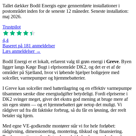
Tallet dækker Bodil Energis egne gennemførte installationer i
postområdet inden for de seneste 12 måneder. Seneste installation:
maj 2026.
Trustpilot
4,4
Baseret på 181 anmeldelser
Læs anmeldelser →
Bodil Energi er et lokalt, erfarent valg til grøn energi i
Greve
. Byen
ligger langs Køge Bugt i elprisområde DK2, og det er et af de
områder på Sjælland, hvor vi løbende hjælper boligejere med
solceller, varmepumper og hjemmebatterier.
I Greve kan solceller med batterilagring og en effektiv varmepumpe
tilsammen sænke dine energiudgifter betydeligt. Fordi elpriserne i
DK2 svinger meget, giver det ekstra god mening at bruge mere af
sin egen strøm — og et hjemmebatteri gør netop det muligt. Vi
rådgiver ud fra dit faktiske forbrug, så du får en løsning, der reelt
betaler sig hjem.
Med egne VE-godkendte montører står vi for hele forløbet:
rådgivning, dimensionering, montering, tilskud og finansiering.