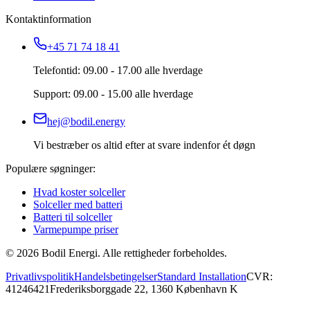
Kontaktinformation
+45 71 74 18 41
Telefontid: 09.00 - 17.00 alle hverdage
Support: 09.00 - 15.00 alle hverdage
hej@bodil.energy
Vi bestræber os altid efter at svare indenfor ét døgn
Populære søgninger:
Hvad koster solceller
Solceller med batteri
Batteri til solceller
Varmepumpe priser
©
2026
Bodil Energi. Alle rettigheder forbeholdes.
Privatlivspolitik
Handelsbetingelser
Standard Installation
CVR:
41246421
Frederiksborggade 22, 1360 København K