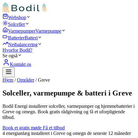
Webshop
Solceller
Varmepumper
Varmepumpe
Batterier
Batteri
Netbalancering
Hvorfor Bodil?
Se også
Kontakt os
Hjem
/
Områder
/
Greve
Solceller, varmepumpe & batteri i Greve
Bodil Energi installerer solceller, varmepumper og hjemmebatterier i
Greve og omegn. Book gratis rådgivning og få et uforpligtende
tilbud.
Book et gratis møde
Få et tilbud
4
energianlæg installeret i Greve og omegn de seneste 12 måneder