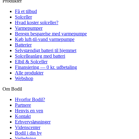
Produkter
Få et tilbud
Solceller
Hvad koster solceller?
Varmepumper
Beregn besparelse med varmepumpe
Køb luft-til-vand varmepumpe
Batterier
Selvstændigt batteri til hjemmet
Solcelleanlæg med batteri
Elbil & Solceller
Finansiering — 0 kr. udbetaling
Alle produkter
Webshop
Om Bodil
Hvorfor Bodil?
Partnere
Henvis en ven
Kontakt
Erhvervsløsninger
Videnscenter
Bodil i din by
Vejledning