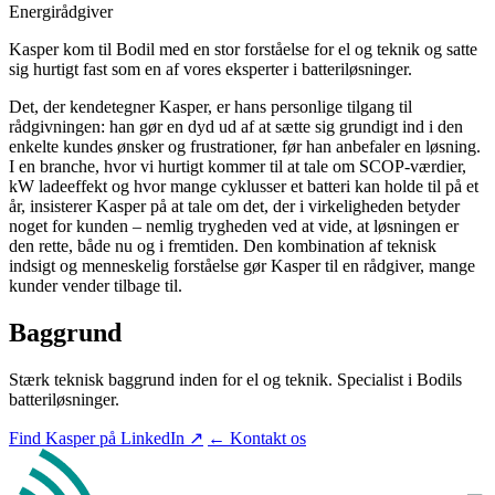
Energirådgiver
Kasper kom til Bodil med en stor forståelse for el og teknik og satte
sig hurtigt fast som en af vores eksperter i batteriløsninger.
Det, der kendetegner Kasper, er hans personlige tilgang til
rådgivningen: han gør en dyd ud af at sætte sig grundigt ind i den
enkelte kundes ønsker og frustrationer, før han anbefaler en løsning.
I en branche, hvor vi hurtigt kommer til at tale om SCOP-værdier,
kW ladeeffekt og hvor mange cyklusser et batteri kan holde til på et
år, insisterer Kasper på at tale om det, der i virkeligheden betyder
noget for kunden – nemlig trygheden ved at vide, at løsningen er
den rette, både nu og i fremtiden. Den kombination af teknisk
indsigt og menneskelig forståelse gør Kasper til en rådgiver, mange
kunder vender tilbage til.
Baggrund
Stærk teknisk baggrund inden for el og teknik. Specialist i Bodils
batteriløsninger.
Find Kasper på LinkedIn ↗
← Kontakt os