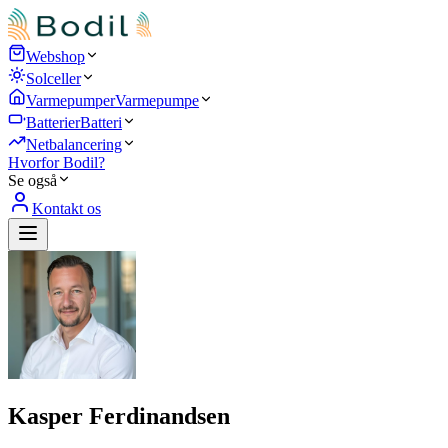
Webshop
Solceller
Varmepumper
Varmepumpe
Batterier
Batteri
Netbalancering
Hvorfor Bodil?
Se også
Kontakt os
Kasper Ferdinandsen