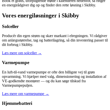
Book et gratis, uforpligtende møde i kalenderen nedenfor, så ringer
en energirådgiver dig op og finder den rette løsning i Skibby.
Vores energiløsninger i Skibby
Solceller
Producér din egen strøm og skær markant i elregningen. Vi rådgiver
om anlægsstørrelse, tag og batterilagring, så din investering passer til
dit forbrug i Skibby.
Læs mere om solceller
→
Varmepumpe
En luft-til-vand varmepumpe er ofte den billigste vej til grøn
opvarmning. Vi hjælper med valg, dimensionering og installation af
VE-godkendte montører — og du kan søge tilskud fra
Varmepumpepuljen.
Læs mere om varmepumpe
→
Hjemmebatteri