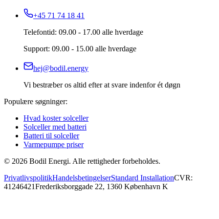
+45 71 74 18 41
Telefontid: 09.00 - 17.00 alle hverdage
Support: 09.00 - 15.00 alle hverdage
hej@bodil.energy
Vi bestræber os altid efter at svare indenfor ét døgn
Populære søgninger:
Hvad koster solceller
Solceller med batteri
Batteri til solceller
Varmepumpe priser
©
2026
Bodil Energi. Alle rettigheder forbeholdes.
Privatlivspolitik
Handelsbetingelser
Standard Installation
CVR:
41246421
Frederiksborggade 22, 1360 København K