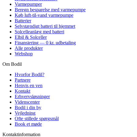
Varmepumper
Beregn besparelse med varmepumpe
Køb luft-til-vand varmepumpe
Batterier
Selvstændigt batteri til hjemmet
Solcelleanlæg med batteri
Elbil & Solceller
Finansiering — 0 kr. udbetaling
Alle produkter
Webshop
Om Bodil
Hvorfor Bodil?
Partnere
Henvis en ven
Kontakt
Erhvervsløsninger
Videnscenter
Bodil i din by
Vejledning
Ofte stillede spørgsmål
Book et møde
Kontaktinformation