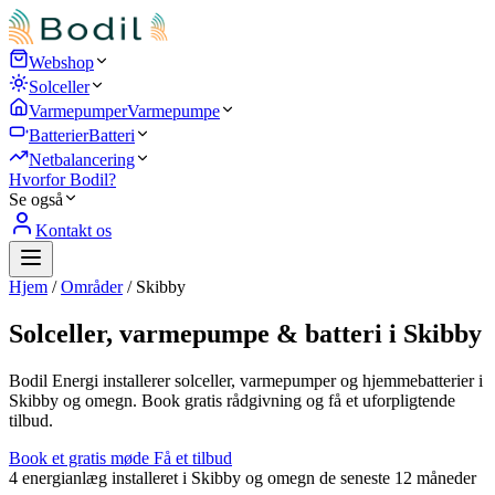
Webshop
Solceller
Varmepumper
Varmepumpe
Batterier
Batteri
Netbalancering
Hvorfor Bodil?
Se også
Kontakt os
Hjem
/
Områder
/
Skibby
Solceller, varmepumpe & batteri i Skibby
Bodil Energi installerer solceller, varmepumper og hjemmebatterier i
Skibby og omegn. Book gratis rådgivning og få et uforpligtende
tilbud.
Book et gratis møde
Få et tilbud
4
energianlæg installeret i Skibby og omegn de seneste 12 måneder