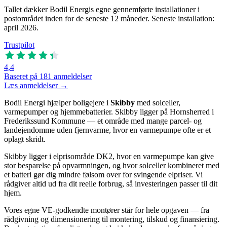
Tallet dækker Bodil Energis egne gennemførte installationer i
postområdet inden for de seneste 12 måneder. Seneste installation:
april 2026.
Trustpilot
4,4
Baseret på 181 anmeldelser
Læs anmeldelser →
Bodil Energi hjælper boligejere i
Skibby
med solceller,
varmepumper og hjemmebatterier. Skibby ligger på Hornsherred i
Frederikssund Kommune — et område med mange parcel- og
landejendomme uden fjernvarme, hvor en varmepumpe ofte er et
oplagt skridt.
Skibby ligger i elprisområde DK2, hvor en varmepumpe kan give
stor besparelse på opvarmningen, og hvor solceller kombineret med
et batteri gør dig mindre følsom over for svingende elpriser. Vi
rådgiver altid ud fra dit reelle forbrug, så investeringen passer til dit
hjem.
Vores egne VE-godkendte montører står for hele opgaven — fra
rådgivning og dimensionering til montering, tilskud og finansiering.