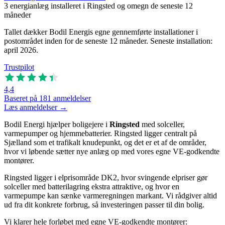
3
energianlæg installeret i Ringsted og omegn de seneste 12
måneder
Tallet dækker Bodil Energis egne gennemførte installationer i
postområdet inden for de seneste 12 måneder. Seneste installation:
april 2026.
Trustpilot
4,4
Baseret på 181 anmeldelser
Læs anmeldelser →
Bodil Energi hjælper boligejere i
Ringsted
med solceller,
varmepumper og hjemmebatterier. Ringsted ligger centralt på
Sjælland som et trafikalt knudepunkt, og det er et af de områder,
hvor vi løbende sætter nye anlæg op med vores egne VE-godkendte
montører.
Ringsted ligger i elprisområde DK2, hvor svingende elpriser gør
solceller med batterilagring ekstra attraktive, og hvor en
varmepumpe kan sænke varmeregningen markant. Vi rådgiver altid
ud fra dit konkrete forbrug, så investeringen passer til din bolig.
Vi klarer hele forløbet med egne VE-godkendte montører: