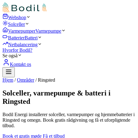
Webshop
Solceller
Varmepumper
Varmepumpe
Batterier
Batteri
Netbalancering
Hvorfor Bodil?
Se også
Kontakt os
Hjem
/
Områder
/
Ringsted
Solceller, varmepumpe & batteri i
Ringsted
Bodil Energi installerer solceller, varmepumper og hjemmebatterier i
Ringsted og omegn. Book gratis rådgivning og få et uforpligtende
tilbud.
Book et gratis møde
Få et tilbud