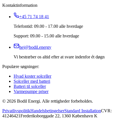
Kontaktinformation
+45 71 74 18 41
Telefontid: 09.00 - 17.00 alle hverdage
Support: 09.00 - 15.00 alle hverdage
hej@bodil.energy
Vi bestræber os altid efter at svare indenfor ét døgn
Populære søgninger:
Hvad koster solceller
Solceller med batteri
Batteri til solceller
Varmepumpe priser
©
2026
Bodil Energi. Alle rettigheder forbeholdes.
Privatlivspolitik
Handelsbetingelser
Standard Installation
CVR:
41246421
Frederiksborggade 22, 1360 København K