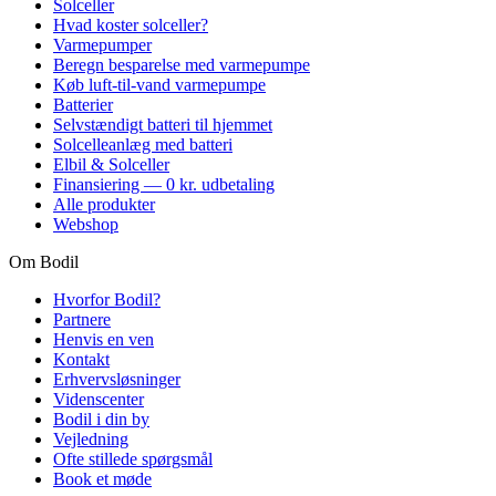
Solceller
Hvad koster solceller?
Varmepumper
Beregn besparelse med varmepumpe
Køb luft-til-vand varmepumpe
Batterier
Selvstændigt batteri til hjemmet
Solcelleanlæg med batteri
Elbil & Solceller
Finansiering — 0 kr. udbetaling
Alle produkter
Webshop
Om Bodil
Hvorfor Bodil?
Partnere
Henvis en ven
Kontakt
Erhvervsløsninger
Videnscenter
Bodil i din by
Vejledning
Ofte stillede spørgsmål
Book et møde