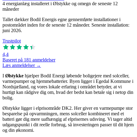
4
energianlæg installeret i Ølstykke og omegn de seneste 12
måneder
Tallet dækker Bodil Energis egne gennemførte installationer i
postområdet inden for de seneste 12 måneder. Seneste installation:
juni 2026.
Trustpilot
4,4
Baseret på 181 anmeldelser
Læs anmeldelser →
I
Ølstykke
hjælper Bodil Energi løbende boligejere med solceller,
varmepumper og hjemmebatterier. Byen ligger i Egedal Kommune i
Nordsjælland, og vores lokale erfaring i området betyder, at vi
hurtigt kan rådgive dig om, hvad der bedst kan betale sig i netop din
bolig.
Ølstykke ligger i elprisområde DK2. Her giver en varmepumpe stor
besparelse på opvarmningen, mens solceller kombineret med et
batteri gør dig mere uafhængig af elprisernes udsving. Vi tager altid
udgangspunkt i dit reelle forbrug, så investeringen passer til dit hjem
og din økonomi.