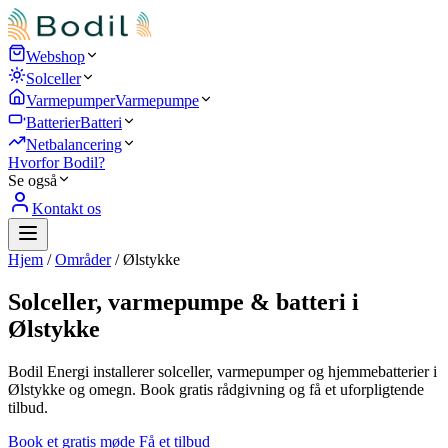
Webshop
Solceller
Varmepumper
Varmepumpe
Batterier
Batteri
Netbalancering
Hvorfor Bodil?
Se også
Kontakt os
Hjem
/
Områder
/
Ølstykke
Solceller, varmepumpe & batteri i
Ølstykke
Bodil Energi installerer solceller, varmepumper og hjemmebatterier i
Ølstykke og omegn. Book gratis rådgivning og få et uforpligtende
tilbud.
Book et gratis møde
Få et tilbud