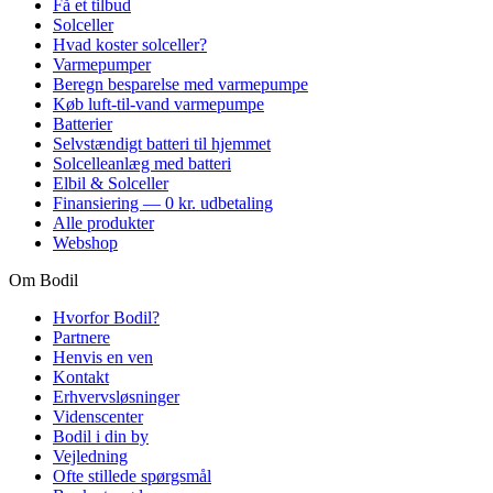
Få et tilbud
Solceller
Hvad koster solceller?
Varmepumper
Beregn besparelse med varmepumpe
Køb luft-til-vand varmepumpe
Batterier
Selvstændigt batteri til hjemmet
Solcelleanlæg med batteri
Elbil & Solceller
Finansiering — 0 kr. udbetaling
Alle produkter
Webshop
Om Bodil
Hvorfor Bodil?
Partnere
Henvis en ven
Kontakt
Erhvervsløsninger
Videnscenter
Bodil i din by
Vejledning
Ofte stillede spørgsmål