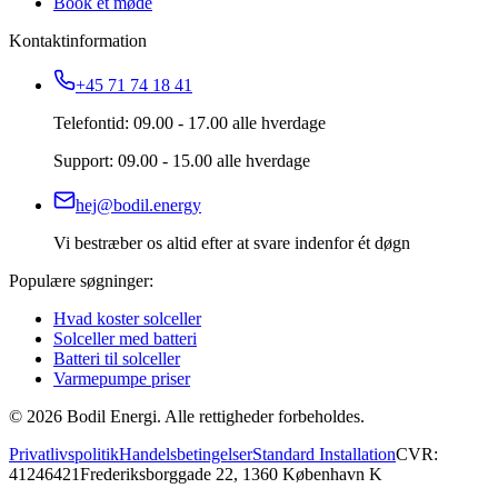
Book et møde
Kontaktinformation
+45 71 74 18 41
Telefontid: 09.00 - 17.00 alle hverdage
Support: 09.00 - 15.00 alle hverdage
hej@bodil.energy
Vi bestræber os altid efter at svare indenfor ét døgn
Populære søgninger:
Hvad koster solceller
Solceller med batteri
Batteri til solceller
Varmepumpe priser
©
2026
Bodil Energi. Alle rettigheder forbeholdes.
Privatlivspolitik
Handelsbetingelser
Standard Installation
CVR:
41246421
Frederiksborggade 22, 1360 København K