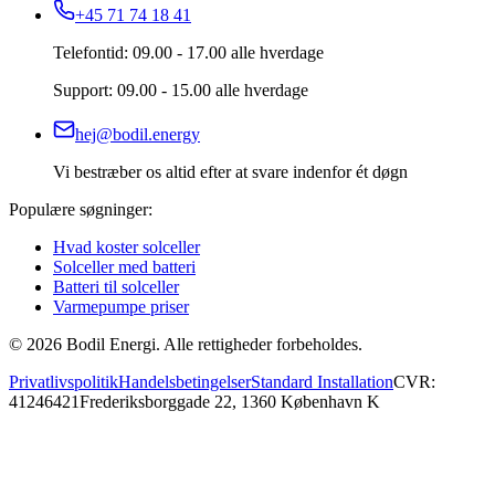
+45 71 74 18 41
Telefontid: 09.00 - 17.00 alle hverdage
Support: 09.00 - 15.00 alle hverdage
hej@bodil.energy
Vi bestræber os altid efter at svare indenfor ét døgn
Populære søgninger:
Hvad koster solceller
Solceller med batteri
Batteri til solceller
Varmepumpe priser
©
2026
Bodil Energi. Alle rettigheder forbeholdes.
Privatlivspolitik
Handelsbetingelser
Standard Installation
CVR:
41246421
Frederiksborggade 22, 1360 København K