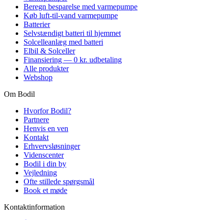
Beregn besparelse med varmepumpe
Køb luft-til-vand varmepumpe
Batterier
Selvstændigt batteri til hjemmet
Solcelleanlæg med batteri
Elbil & Solceller
Finansiering — 0 kr. udbetaling
Alle produkter
Webshop
Om Bodil
Hvorfor Bodil?
Partnere
Henvis en ven
Kontakt
Erhvervsløsninger
Videnscenter
Bodil i din by
Vejledning
Ofte stillede spørgsmål
Book et møde
Kontaktinformation