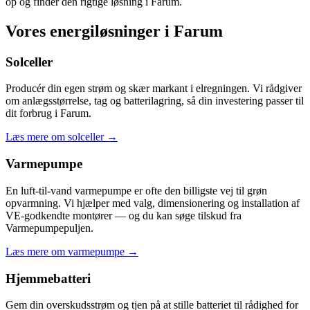
op og finder den rigtige løsning i Farum.
Vores energiløsninger i Farum
Solceller
Producér din egen strøm og skær markant i elregningen. Vi rådgiver
om anlægsstørrelse, tag og batterilagring, så din investering passer til
dit forbrug i Farum.
Læs mere om solceller
→
Varmepumpe
En luft-til-vand varmepumpe er ofte den billigste vej til grøn
opvarmning. Vi hjælper med valg, dimensionering og installation af
VE-godkendte montører — og du kan søge tilskud fra
Varmepumpepuljen.
Læs mere om varmepumpe
→
Hjemmebatteri
Gem din overskudsstrøm og tjen på at stille batteriet til rådighed for