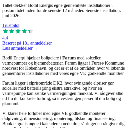
Tallet dækker Bodil Energis egne gennemførte installationer i
postområdet inden for de seneste 12 måneder. Seneste installation:
juni 2026.
Trustpilot
4,4
Baseret på 181 anmeldelser
Læs anmeldelser →
Bodil Energi hjælper boligejere i
Farum
med solceller,
varmepumper og hjemmebatterier. Farum ligger i Furesø Kommune
nordvest for København, og det er et af de områder, hvor vi løbende
gennemfører installationer med vores egne VE-godkendte montører.
Farum ligger i elprisområde DK2, hvor svingende elpriser gør
solceller med batterilagring ekstra attraktive, og hvor en
varmepumpe kan sænke varmeregningen markant. Vi rådgiver altid
ud fra dit konkrete forbrug, så investeringen passer til din bolig og
økonomi.
Vi klarer hele forløbet med egne VE-godkendte montører:
rådgivning, dimensionering, montering, tilskud og finansiering.
Book et gratis møde i kalenderen nedenfor, så ringer en rådgiver dig