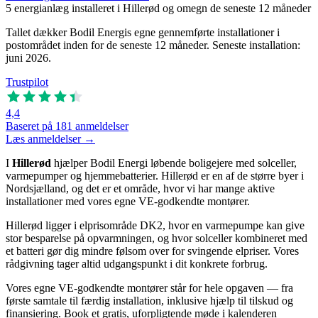
5
energianlæg installeret i Hillerød og omegn de seneste 12 måneder
Tallet dækker Bodil Energis egne gennemførte installationer i
postområdet inden for de seneste 12 måneder. Seneste installation:
juni 2026.
Trustpilot
4,4
Baseret på 181 anmeldelser
Læs anmeldelser →
I
Hillerød
hjælper Bodil Energi løbende boligejere med solceller,
varmepumper og hjemmebatterier. Hillerød er en af de større byer i
Nordsjælland, og det er et område, hvor vi har mange aktive
installationer med vores egne VE-godkendte montører.
Hillerød ligger i elprisområde DK2, hvor en varmepumpe kan give
stor besparelse på opvarmningen, og hvor solceller kombineret med
et batteri gør dig mindre følsom over for svingende elpriser. Vores
rådgivning tager altid udgangspunkt i dit konkrete forbrug.
Vores egne VE-godkendte montører står for hele opgaven — fra
første samtale til færdig installation, inklusive hjælp til tilskud og
finansiering. Book et gratis, uforpligtende møde i kalenderen