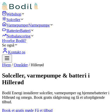
Webshop
Solceller
Varmepumper
Varmepumpe
Batterier
Batteri
Netbalancering
Hvorfor Bodil?
Se også
Kontakt os
Hjem
/
Områder
/
Hillerød
Solceller, varmepumpe & batteri i
Hillerød
Bodil Energi installerer solceller, varmepumper og hjemmebatterier i
Hillerød og omegn. Book gratis rådgivning og få et uforpligtende
tilbud.
Book et gratis møde
Få et tilbud