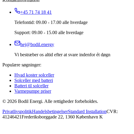
Kontaktinformation
+45 71 74 18 41
Telefontid: 09.00 - 17.00 alle hverdage
Support: 09.00 - 15.00 alle hverdage
hej@bodil.energy
Vi bestræber os altid efter at svare indenfor ét døgn
Populære søgninger:
Hvad koster solceller
Solceller med batteri
Batteri til solceller
Varmepumpe priser
©
2026
Bodil Energi. Alle rettigheder forbeholdes.
Privatlivspolitik
Handelsbetingelser
Standard Installation
CVR:
41246421
Frederiksborggade 22, 1360 København K