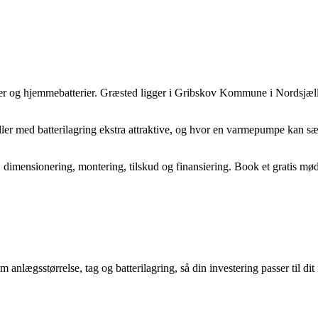
r og hjemmebatterier. Græsted ligger i Gribskov Kommune i Nordsjæll
ller med batterilagring ekstra attraktive, og hvor en varmepumpe kan sæ
imensionering, montering, tilskud og finansiering. Book et gratis møde
nlægsstørrelse, tag og batterilagring, så din investering passer til dit