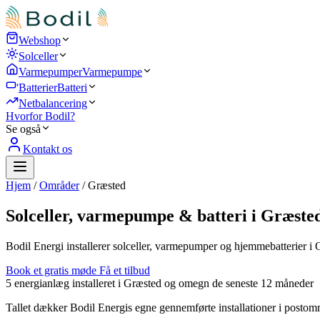
Webshop
Solceller
Varmepumper
Varmepumpe
Batterier
Batteri
Netbalancering
Hvorfor Bodil?
Se også
Kontakt os
Hjem
/
Områder
/
Græsted
Solceller, varmepumpe & batteri i Græste
Bodil Energi installerer solceller, varmepumper og hjemmebatterier i 
Book et gratis møde
Få et tilbud
5
energianlæg installeret i Græsted og omegn de seneste 12 måneder
Tallet dækker Bodil Energis egne gennemførte installationer i postomr