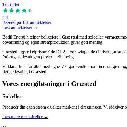
Trustpilot
4,4
Baseret på 181 anmeldelser
Læs anmeldelser →
Bodil Energi hjælper boligejere i
Græsted
med solceller, varmepumpe
opvarmning og egen strømproduktion giver god mening.
Græsted ligger i elprisområde DK2, hvor svingende elpriser gør solce
forbrug, så løsningen passer til din bolig.
Vi klarer hele forløbet med egne VE-godkendte montører: rådgivning, d
rigtige løsning i Græsted.
Vores energiløsninger i Græsted
Solceller
Producér din egen strøm og skær markant i elregningen. Vi rådgiver om a
Læs mere om solceller
→