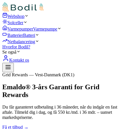
Webshop
Solceller
Varmepumper
Varmepumpe
Batterier
Batteri
Netbalancering
Hvorfor Bodil?
Se også
Kontakt os
Grid Rewards — Vest-Danmark (DK1)
Emaldo® 3-års Garanti for Grid
Rewards
Du får garanteret udbetaling i 36 måneder, når du indgår en fast
aftale. Tilmeld dig i dag, og få 550 kr./md. i 36 mdr. – uanset
markedspriserne.
Få et tilbud →