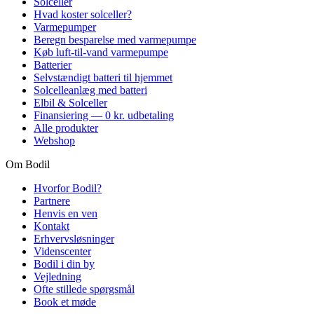
Solceller
Hvad koster solceller?
Varmepumper
Beregn besparelse med varmepumpe
Køb luft-til-vand varmepumpe
Batterier
Selvstændigt batteri til hjemmet
Solcelleanlæg med batteri
Elbil & Solceller
Finansiering — 0 kr. udbetaling
Alle produkter
Webshop
Om Bodil
Hvorfor Bodil?
Partnere
Henvis en ven
Kontakt
Erhvervsløsninger
Videnscenter
Bodil i din by
Vejledning
Ofte stillede spørgsmål
Book et møde