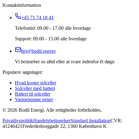
Kontaktinformation
+45 71 74 18 41
Telefontid: 09.00 - 17.00 alle hverdage
Support: 09.00 - 15.00 alle hverdage
hej@bodil.energy
Vi bestræber os altid efter at svare indenfor ét døgn
Populære søgninger:
Hvad koster solceller
Solceller med batteri
Batteri til solceller
Varmepumpe priser
©
2026
Bodil Energi. Alle rettigheder forbeholdes.
Privatlivspolitik
Handelsbetingelser
Standard Installation
CVR:
41246421
Frederiksborggade 22, 1360 København K