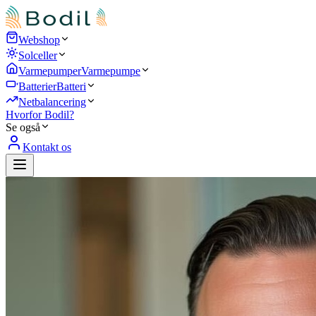
Webshop
Solceller
Varmepumper
Varmepumpe
Batterier
Batteri
Netbalancering
Hvorfor Bodil?
Se også
Kontakt os