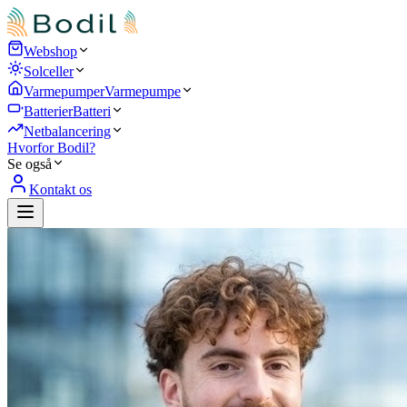
Webshop
Solceller
Varmepumper
Varmepumpe
Batterier
Batteri
Netbalancering
Hvorfor Bodil?
Se også
Kontakt os