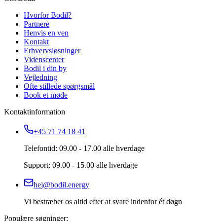
Hvorfor Bodil?
Partnere
Henvis en ven
Kontakt
Erhvervsløsninger
Videnscenter
Bodil i din by
Vejledning
Ofte stillede spørgsmål
Book et møde
Kontaktinformation
+45 71 74 18 41
Telefontid: 09.00 - 17.00 alle hverdage
Support: 09.00 - 15.00 alle hverdage
hej@bodil.energy
Vi bestræber os altid efter at svare indenfor ét døgn
Populære søgninger: