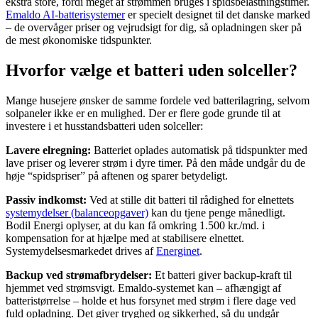
ekstra store, fordi meget af strømmen bruges i spidsbelastningstimer.
Emaldo AI-batterisystemer
er specielt designet til det danske marked
– de overvåger priser og vejrudsigt for dig, så opladningen sker på
de mest økonomiske tidspunkter.
Hvorfor vælge et batteri uden solceller?
Mange husejere ønsker de samme fordele ved batterilagring, selvom
solpaneler ikke er en mulighed. Der er flere gode grunde til at
investere i et husstandsbatteri uden solceller:
Lavere elregning:
Batteriet oplades automatisk på tidspunkter med
lave priser og leverer strøm i dyre timer. På den måde undgår du de
høje “spidspriser” på aftenen og sparer betydeligt.
Passiv indkomst:
Ved at stille dit batteri til rådighed for elnettets
systemydelser (balanceopgaver)
kan du tjene penge månedligt.
Bodil Energi oplyser, at du kan få omkring 1.500 kr./md. i
kompensation for at hjælpe med at stabilisere elnettet.
Systemydelsesmarkedet drives af
Energinet
.
Backup ved strømafbrydelser:
Et batteri giver backup-kraft til
hjemmet ved strømsvigt. Emaldo-systemet kan – afhængigt af
batteristørrelse – holde et hus forsynet med strøm i flere dage ved
fuld opladning. Det giver tryghed og sikkerhed, så du undgår