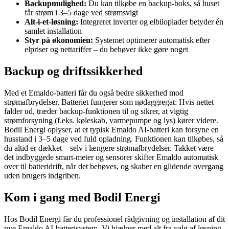
Backupmulighed:
Du kan tilkøbe en backup-boks, så huset
får strøm i 3–5 dage ved strømsvigt
Alt-i-et-løsning:
Integreret inverter og elbiloplader betyder én
samlet installation
Styr på økonomien:
Systemet optimerer automatisk efter
elpriser og nettariffer – du behøver ikke gøre noget
Backup og driftssikkerhed
Med et Emaldo-batteri får du også bedre sikkerhed mod
strømafbrydelser. Batteriet fungerer som nødaggregat: Hvis nettet
falder ud, træder backup-funktionen til og sikrer, at vigtig
strømforsyning (f.eks. køleskab, varmepumpe og lys) kører videre.
Bodil Energi oplyser, at et typisk Emaldo AI-batteri kan forsyne en
husstand i 3–5 dage ved fuld opladning. Funktionen kan tilkøbes, så
du altid er dækket – selv i længere strømafbrydelser. Takket være
det indbyggede smart-meter og sensorer skifter Emaldo automatisk
over til batteridrift, når det behøves, og skaber en glidende overgang
uden brugers indgriben.
Kom i gang med Bodil Energi
Hos Bodil Energi får du professionel rådgivning og installation af dit
nye Emaldo AI-batterisystem. Vi hjælper med alt fra valg af løsning