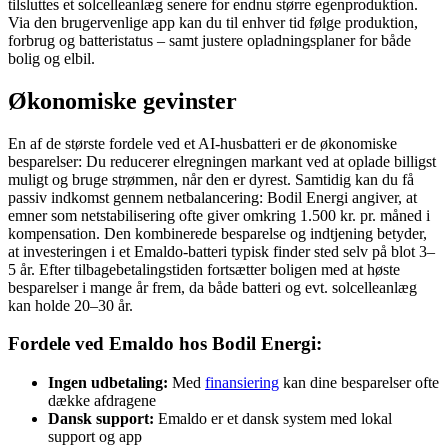
tilsluttes et solcelleanlæg senere for endnu større egenproduktion.
Via den brugervenlige app kan du til enhver tid følge produktion,
forbrug og batteristatus – samt justere opladningsplaner for både
bolig og elbil.
Økonomiske gevinster
En af de største fordele ved et AI-husbatteri er de økonomiske
besparelser: Du reducerer elregningen markant ved at oplade billigst
muligt og bruge strømmen, når den er dyrest. Samtidig kan du få
passiv indkomst gennem netbalancering: Bodil Energi angiver, at
emner som netstabilisering ofte giver omkring 1.500 kr. pr. måned i
kompensation. Den kombinerede besparelse og indtjening betyder,
at investeringen i et Emaldo-batteri typisk finder sted selv på blot 3–
5 år. Efter tilbagebetalingstiden fortsætter boligen med at høste
besparelser i mange år frem, da både batteri og evt. solcelleanlæg
kan holde 20–30 år.
Fordele ved Emaldo hos Bodil Energi:
Ingen udbetaling:
Med
finansiering
kan dine besparelser ofte
dække afdragene
Dansk support:
Emaldo er et dansk system med lokal
support og app