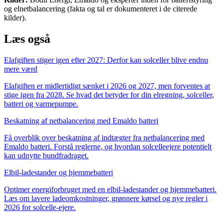
og elnetbalancering (fakta og tal er dokumenteret i de citerede
kilder).
Læs også
Elafgiften stiger igen efter 2027: Derfor kan solceller blive endnu
mere værd
Elafgiften er midlertidigt sænket i 2026 og 2027, men forventes at
stige igen fra 2028. Se hvad det betyder for din elregning, solceller,
batteri og varmepumpe.
Beskatning af netbalancering med Emaldo batteri
Få overblik over beskatning af indtægter fra netbalancering med
Emaldo batteri. Forstå reglerne, og hvordan solcelleejere potentielt
kan udnytte bundfradraget.
Elbil-ladestander og hjemmebatteri
Optimer energiforbruget med en elbil-ladestander og hjemmebatteri.
Læs om lavere ladeomkostninger, grønnere kørsel og nye regler i
2026 for solcelle-ejere.