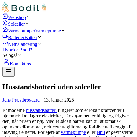
Webshop
Solceller
Varmepumper
Varmepumpe
Batterier
Batteri
Netbalancering
Hvorfor Bodil?
Se også
Kontakt os
Husstandsbatteri uden solceller
Jens Præstbrogaard
·
13. januar 2025
Et moderne
husstandsbatteri
fungerer som et lokalt kraftcenter i
hjemmet: Det lagrer elektricitet, når strømmen er billig, og frigiver
den, når prisen er høj. Med et sådan batteri kan du automatisk
optimere elforbruget, reducere udgifterne og forblive uafhængig af
udsving i elnettet. For ejere af
varmepumpe
eller
elbil
er gevinsterne