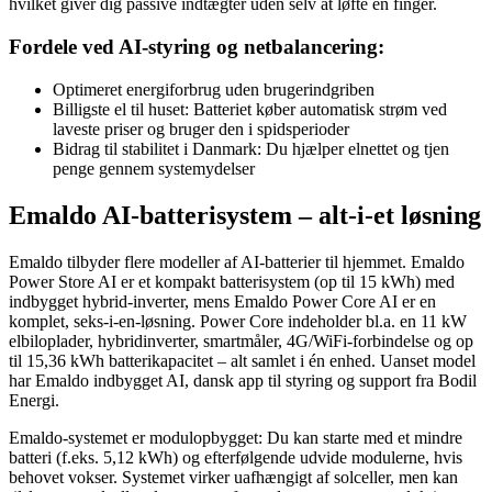
hvilket giver dig passive indtægter uden selv at løfte en finger.
Fordele ved AI-styring og netbalancering:
Optimeret energiforbrug uden brugerindgriben
Billigste el til huset: Batteriet køber automatisk strøm ved
laveste priser og bruger den i spidsperioder
Bidrag til stabilitet i Danmark: Du hjælper elnettet og tjen
penge gennem systemydelser
Emaldo AI-batterisystem – alt-i-et løsning
Emaldo tilbyder flere modeller af AI-batterier til hjemmet. Emaldo
Power Store AI er et kompakt batterisystem (op til 15 kWh) med
indbygget hybrid-inverter, mens Emaldo Power Core AI er en
komplet, seks-i-en-løsning. Power Core indeholder bl.a. en 11 kW
elbiloplader, hybridinverter, smartmåler, 4G/WiFi-forbindelse og op
til 15,36 kWh batterikapacitet – alt samlet i én enhed. Uanset model
har Emaldo indbygget AI, dansk app til styring og support fra Bodil
Energi.
Emaldo-systemet er modulopbygget: Du kan starte med et mindre
batteri (f.eks. 5,12 kWh) og efterfølgende udvide modulerne, hvis
behovet vokser. Systemet virker uafhængigt af solceller, men kan