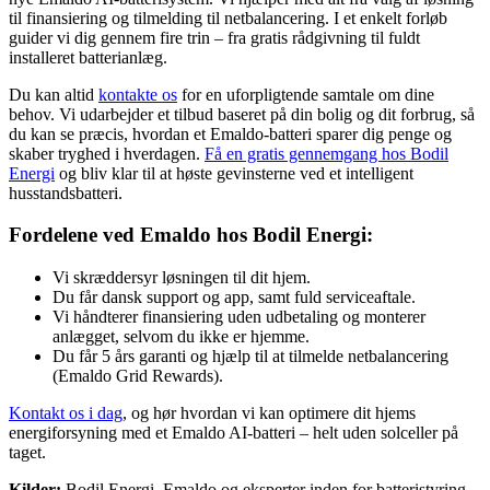
til finansiering og tilmelding til netbalancering. I et enkelt forløb
guider vi dig gennem fire trin – fra gratis rådgivning til fuldt
installeret batterianlæg.
Du kan altid
kontakte os
for en uforpligtende samtale om dine
behov. Vi udarbejder et tilbud baseret på din bolig og dit forbrug, så
du kan se præcis, hvordan et Emaldo-batteri sparer dig penge og
skaber tryghed i hverdagen.
Få en gratis gennemgang hos Bodil
Energi
og bliv klar til at høste gevinsterne ved et intelligent
husstandsbatteri.
Fordelene ved Emaldo hos Bodil Energi:
Vi skræddersyr løsningen til dit hjem.
Du får dansk support og app, samt fuld serviceaftale.
Vi håndterer finansiering uden udbetaling og monterer
anlægget, selvom du ikke er hjemme.
Du får 5 års garanti og hjælp til at tilmelde netbalancering
(Emaldo Grid Rewards).
Kontakt os i dag
, og hør hvordan vi kan optimere dit hjems
energiforsyning med et Emaldo AI-batteri – helt uden solceller på
taget.
Kilder:
Bodil Energi, Emaldo og eksperter inden for batteristyring