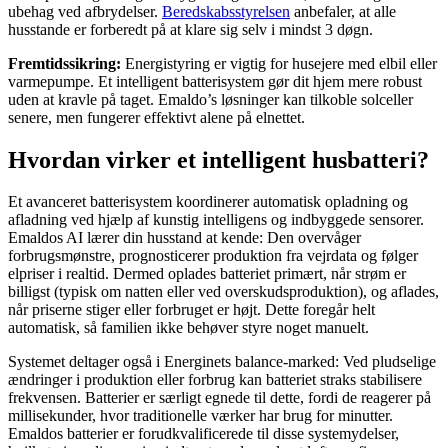
ubehag ved afbrydelser.
Beredskabsstyrelsen
anbefaler, at alle
husstande er forberedt på at klare sig selv i mindst 3 døgn.
Fremtidssikring:
Energistyring er vigtig for husejere med elbil eller
varmepumpe. Et intelligent batterisystem gør dit hjem mere robust
uden at kravle på taget. Emaldo’s løsninger kan tilkoble solceller
senere, men fungerer effektivt alene på elnettet.
Hvordan virker et intelligent husbatteri?
Et avanceret batterisystem koordinerer automatisk opladning og
afladning ved hjælp af kunstig intelligens og indbyggede sensorer.
Emaldos AI lærer din husstand at kende: Den overvåger
forbrugsmønstre, prognosticerer produktion fra vejrdata og følger
elpriser i realtid. Dermed oplades batteriet primært, når strøm er
billigst (typisk om natten eller ved overskudsproduktion), og aflades,
når priserne stiger eller forbruget er højt. Dette foregår helt
automatisk, så familien ikke behøver styre noget manuelt.
Systemet deltager også i Energinets balance-marked: Ved pludselige
ændringer i produktion eller forbrug kan batteriet straks stabilisere
frekvensen. Batterier er særligt egnede til dette, fordi de reagerer på
millisekunder, hvor traditionelle værker har brug for minutter.
Emaldos batterier er forudkvalificerede til disse systemydelser,