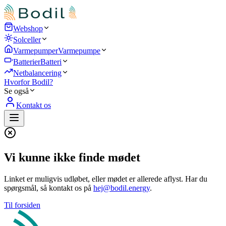
Webshop
Solceller
Varmepumper
Varmepumpe
Batterier
Batteri
Netbalancering
Hvorfor Bodil?
Se også
Kontakt os
Vi kunne ikke finde mødet
Linket er muligvis udløbet, eller mødet er allerede aflyst. Har du
spørgsmål, så kontakt os på
hej@bodil.energy
.
Til forsiden