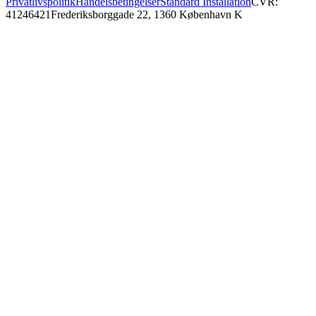
Privatlivspolitik
Handelsbetingelser
Standard Installation
CVR:
41246421
Frederiksborggade 22, 1360 København K