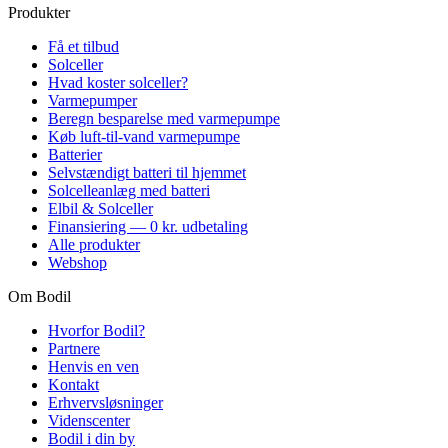
Produkter
Få et tilbud
Solceller
Hvad koster solceller?
Varmepumper
Beregn besparelse med varmepumpe
Køb luft-til-vand varmepumpe
Batterier
Selvstændigt batteri til hjemmet
Solcelleanlæg med batteri
Elbil & Solceller
Finansiering — 0 kr. udbetaling
Alle produkter
Webshop
Om Bodil
Hvorfor Bodil?
Partnere
Henvis en ven
Kontakt
Erhvervsløsninger
Videnscenter
Bodil i din by