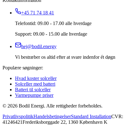
Kontaktinformation
+45 71 74 18 41
Telefontid: 09.00 - 17.00 alle hverdage
Support: 09.00 - 15.00 alle hverdage
hej@bodil.energy
Vi bestræber os altid efter at svare indenfor ét døgn
Populære søgninger:
Hvad koster solceller
Solceller med batteri
Batteri til solceller
Varmepumpe priser
©
2026
Bodil Energi. Alle rettigheder forbeholdes.
Privatlivspolitik
Handelsbetingelser
Standard Installation
CVR:
41246421
Frederiksborggade 22, 1360 København K