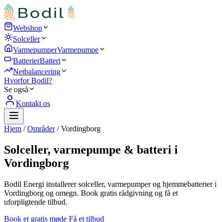
Webshop
Solceller
Varmepumper
Varmepumpe
Batterier
Batteri
Netbalancering
Hvorfor Bodil?
Se også
Kontakt os
Hjem
/
Områder
/
Vordingborg
Solceller, varmepumpe & batteri i
Vordingborg
Bodil Energi installerer solceller, varmepumper og hjemmebatterier i
Vordingborg og omegn. Book gratis rådgivning og få et
uforpligtende tilbud.
Book et gratis møde
Få et tilbud