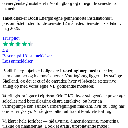
6
energianlæg installeret i Vordingborg og omegn de seneste 12
måneder
Tallet dækker Bodil Energis egne gennemførte installationer i
postområdet inden for de seneste 12 måneder. Seneste installation:
maj 2026.
Trustpilot
4,4
Baseret på 181 anmeldelser
Læs anmeldelser →
Bodil Energi hjælper boligejere i
Vordingborg
med solceller,
varmepumper og hjemmebatterier. Vordingborg ligger i det sydlige
Sjælland, og det er et af de områder, hvor vi løbende sætter nye
anlæg op med vores egne VE-godkendte montører.
Vordingborg ligger i elprisområde DK2, hvor svingende elpriser gør
solceller med batterilagring ekstra attraktive, og hvor en
varmepumpe kan sænke varmeregningen markant, hvis du i dag har
olie- eller gasfyr. Vi rådgiver altid ud fra dit konkrete forbrug.
Vi klarer hele forløbet — rådgivning, dimensionering, montering,
tilskud og finansiering. Book et gratis, uforpligtende møde i