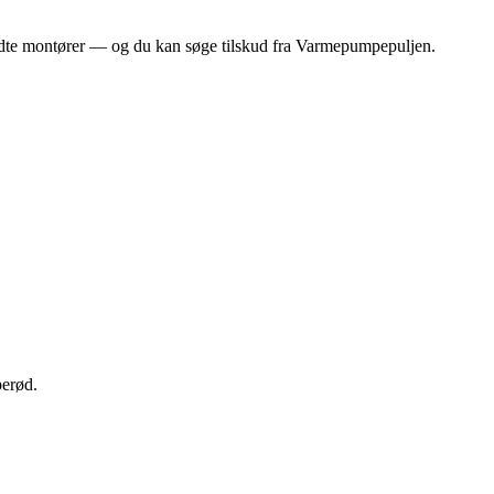
endte montører — og du kan søge tilskud fra Varmepumpepuljen.
perød.