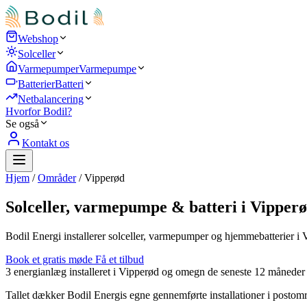
Webshop
Solceller
Varmepumper
Varmepumpe
Batterier
Batteri
Netbalancering
Hvorfor Bodil?
Se også
Kontakt os
Hjem
/
Områder
/
Vipperød
Solceller, varmepumpe & batteri i Vipper
Bodil Energi installerer solceller, varmepumper og hjemmebatterier i 
Book et gratis møde
Få et tilbud
3
energianlæg installeret i Vipperød og omegn de seneste 12 måneder
Tallet dækker Bodil Energis egne gennemførte installationer i postomr