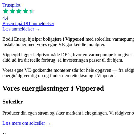
Trustpilot
4,4
Baseret på 181 anmeldelser
Læs anmeldelser →
Bodil Energi hjælper boligejere i
Vipperød
med solceller, varmepumpe
installationer med vores egne VE-godkendte montører.
Vipperød ligger i elprisområde DK2, hvor en varmepumpe kan give stor
altid ud fra dit reelle forbrug, så investeringen passer til dit hjem.
Vores egne VE-godkendte montører står for hele opgaven — fra rådgivn
energirådgiver dig op og finder den rette løsning i Vipperød.
Vores energiløsninger i Vipperød
Solceller
Producér din egen strøm og skær markant i elregningen. Vi rådgiver om a
Læs mere om solceller
→