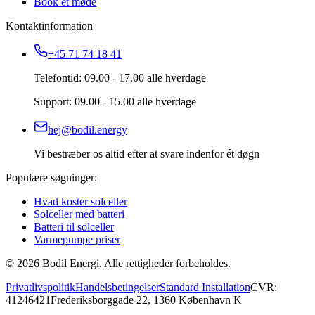
Book et møde
Kontaktinformation
+45 71 74 18 41
Telefontid: 09.00 - 17.00 alle hverdage
Support: 09.00 - 15.00 alle hverdage
hej@bodil.energy
Vi bestræber os altid efter at svare indenfor ét døgn
Populære søgninger:
Hvad koster solceller
Solceller med batteri
Batteri til solceller
Varmepumpe priser
©
2026
Bodil Energi. Alle rettigheder forbeholdes.
Privatlivspolitik
Handelsbetingelser
Standard Installation
CVR:
41246421
Frederiksborggade 22, 1360 København K