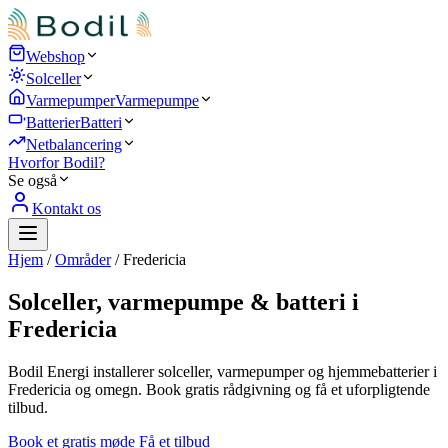
Webshop
Solceller
Varmepumper
Varmepumpe
Batterier
Batteri
Netbalancering
Hvorfor Bodil?
Se også
Kontakt os
Hjem
/
Områder
/
Fredericia
Solceller, varmepumpe & batteri i
Fredericia
Bodil Energi installerer solceller, varmepumper og hjemmebatterier i
Fredericia og omegn. Book gratis rådgivning og få et uforpligtende
tilbud.
Book et gratis møde
Få et tilbud