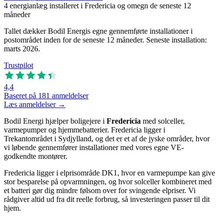
4
energianlæg installeret i Fredericia og omegn de seneste 12
måneder
Tallet dækker Bodil Energis egne gennemførte installationer i
postområdet inden for de seneste 12 måneder. Seneste installation:
marts 2026.
Trustpilot
4,4
Baseret på 181 anmeldelser
Læs anmeldelser →
Bodil Energi hjælper boligejere i
Fredericia
med solceller,
varmepumper og hjemmebatterier. Fredericia ligger i
Trekantområdet i Sydjylland, og det er et af de jyske områder, hvor
vi løbende gennemfører installationer med vores egne VE-
godkendte montører.
Fredericia ligger i elprisområde DK1, hvor en varmepumpe kan give
stor besparelse på opvarmningen, og hvor solceller kombineret med
et batteri gør dig mindre følsom over for svingende elpriser. Vi
rådgiver altid ud fra dit reelle forbrug, så investeringen passer til dit
hjem.