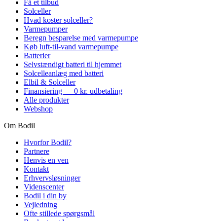
Få et tilbud
Solceller
Hvad koster solceller?
Varmepumper
Beregn besparelse med varmepumpe
Køb luft-til-vand varmepumpe
Batterier
Selvstændigt batteri til hjemmet
Solcelleanlæg med batteri
Elbil & Solceller
Finansiering — 0 kr. udbetaling
Alle produkter
Webshop
Om Bodil
Hvorfor Bodil?
Partnere
Henvis en ven
Kontakt
Erhvervsløsninger
Videnscenter
Bodil i din by
Vejledning
Ofte stillede spørgsmål