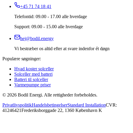
+45 71 74 18 41
Telefontid: 09.00 - 17.00 alle hverdage
Support: 09.00 - 15.00 alle hverdage
hej@bodil.energy
Vi bestræber os altid efter at svare indenfor ét døgn
Populære søgninger:
Hvad koster solceller
Solceller med batteri
Batteri til solceller
Varmepumpe priser
©
2026
Bodil Energi. Alle rettigheder forbeholdes.
Privatlivspolitik
Handelsbetingelser
Standard Installation
CVR:
41246421
Frederiksborggade 22, 1360 København K