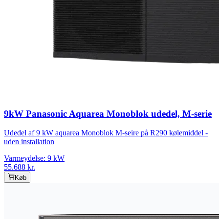
9kW Panasonic Aquarea Monoblok udedel, M-serie
Udedel af 9 kW aquarea Monoblok M-seire på R290 kølemiddel -
uden installation
Varmeydelse:
9
kW
55.688
kr.
Køb