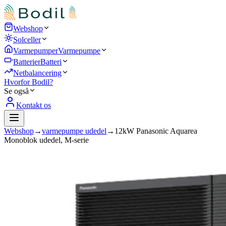
Webshop
Solceller
Varmepumper
Varmepumpe
Batterier
Batteri
Netbalancering
Hvorfor Bodil?
Se også
Kontakt os
Webshop
→
varmepumpe udedel
→
12kW Panasonic Aquarea
Monoblok udedel, M-serie