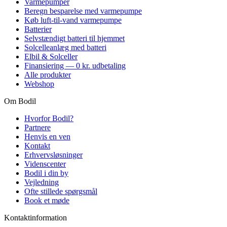
Varmepumper
Beregn besparelse med varmepumpe
Køb luft-til-vand varmepumpe
Batterier
Selvstændigt batteri til hjemmet
Solcelleanlæg med batteri
Elbil & Solceller
Finansiering — 0 kr. udbetaling
Alle produkter
Webshop
Om Bodil
Hvorfor Bodil?
Partnere
Henvis en ven
Kontakt
Erhvervsløsninger
Videnscenter
Bodil i din by
Vejledning
Ofte stillede spørgsmål
Book et møde
Kontaktinformation