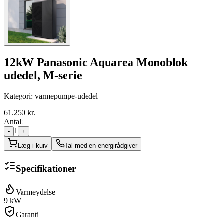
12kW Panasonic Aquarea Monoblok
udedel, M-serie
Kategori:
varmepumpe-udedel
61.250
kr.
Antal:
1
-
+
Læg i kurv
Tal med en energirådgiver
Specifikationer
Varmeydelse
9
kW
Garanti