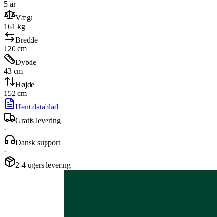
5
år
Vægt
161
kg
Bredde
120
cm
Dybde
43
cm
Højde
152
cm
Hent datablad
Gratis levering
·
Dansk support
·
2-4 ugers levering