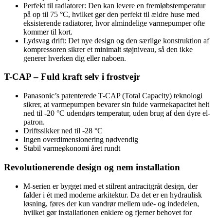
Perfekt til radiatorer: Den kan levere en fremløbstemperatur
på op til 75 °C, hvilket gør den perfekt til ældre huse med
eksisterende radiatorer, hvor almindelige varmepumper ofte
kommer til kort.
Lydsvag drift: Det nye design og den særlige konstruktion af
kompressoren sikrer et minimalt støjniveau, så den ikke
generer hverken dig eller naboen.
T-CAP – Fuld kraft selv i frostvejr
Panasonic’s patenterede T-CAP (Total Capacity) teknologi
sikrer, at varmepumpen bevarer sin fulde varmekapacitet helt
ned til -20 °C udendørs temperatur, uden brug af den dyre el-
patron.
Driftssikker ned til -28 °C
Ingen overdimensionering nødvendig
Stabil varmeøkonomi året rundt
Revolutionerende design og nem installation
M-serien er bygget med et stilrent antracitgråt design, der
falder i ét med moderne arkitektur. Da det er en hydraulisk
løsning, føres der kun vandrør mellem ude- og indedelen,
hvilket gør installationen enklere og fjerner behovet for