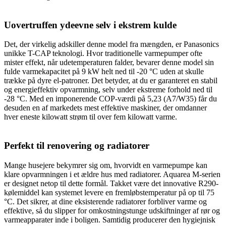
Uovertruffen ydeevne selv i ekstrem kulde
Det, der virkelig adskiller denne model fra mængden, er Panasonics
unikke T-CAP teknologi. Hvor traditionelle varmepumper ofte
mister effekt, når udetemperaturen falder, bevarer denne model sin
fulde varmekapacitet på 9 kW helt ned til -20 °C uden at skulle
trække på dyre el-patroner. Det betyder, at du er garanteret en stabil
og energieffektiv opvarmning, selv under ekstreme forhold ned til
-28 °C. Med en imponerende COP-værdi på 5,23 (A7/W35) får du
desuden en af markedets mest effektive maskiner, der omdanner
hver eneste kilowatt strøm til over fem kilowatt varme.
Perfekt til renovering og radiatorer
Mange husejere bekymrer sig om, hvorvidt en varmepumpe kan
klare opvarmningen i et ældre hus med radiatorer. Aquarea M-serien
er designet netop til dette formål. Takket være det innovative R290-
kølemiddel kan systemet levere en fremløbstemperatur på op til 75
°C. Det sikrer, at dine eksisterende radiatorer forbliver varme og
effektive, så du slipper for omkostningstunge udskiftninger af rør og
varmeapparater inde i boligen. Samtidig producerer den hygiejnisk