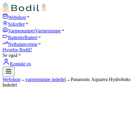
Webshop
Solceller
Varmepumper
Varmepumpe
Batterier
Batteri
Netbalancering
Hvorfor Bodil?
Se også
Kontakt os
Webshop
→
varmepumpe indedel
→
Panasonic Aquarea Hydroboks
Indedel