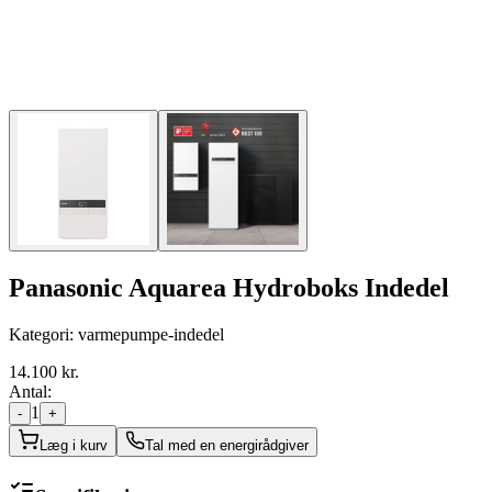
Panasonic Aquarea Hydroboks Indedel
Kategori:
varmepumpe-indedel
14.100
kr.
Antal:
1
-
+
Læg i kurv
Tal med en energirådgiver