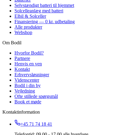
Selvstændigt batteri til hjemmet
Solcelleanlæg med batteri
Elbil & Solceller
Finansiering — 0 kr. udbetaling
Alle produkter
Webshop
Om Bodil
Hvorfor Bodil?
Partnere
Henvis en ven
Kontakt
Erhvervsløsninger
Videnscenter
Bodil i din by
Vejledning
Ofte stillede spørgsmål
Book et møde
Kontaktinformation
+45 71 74 18 41
Telefontid: 09.00 - 17.00 alle hverdage