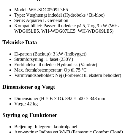
Model: WH-SDC0509L3E5
Type: Væghængt indedel (Hydroboks / Bi-bloc)
Serie: Aquarea L-Generation
Kompatibilitet: Passer til udedele på 5, 7 og 9 kW (WH-
WDG05LE5, WH-WDG07LE5, WH-WDG09LE5)
Tekniske Data
El-patron (Backup): 3 kW (Indbygget)
Strømforsyning: 1-faset (230V)
Forbindelse til udedel: Hydraulisk (Vandrør)
Max. fremløbstemperatur: Op til 75 °C
Varmtvandsbeholder: Nej (Forberedt til ekstern beholder)
Dimensioner og Vægt
Dimensioner (H × B × D): 892 × 500 × 348 mm
Vægt: 42 kg
Styring og Funktioner
Betjening: Integreret kontrolpanel
App-styring: Indbygget Wi-Fi (Panasonic Comfort Cloud)