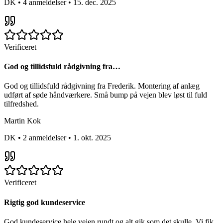
DK
•
4 anmeldelser
•
15. dec. 2025
Verificeret
God og tillidsfuld rådgivning fra…
God og tillidsfuld rådgivning fra Frederik. Montering af anlæg
udført af søde håndværkere. Små bump på vejen blev løst til fuld
tilfredshed.
Martin Kok
DK
•
2 anmeldelser
•
1. okt. 2025
Verificeret
Rigtig god kundeservice
God kundeservice hele vejen rundt og alt gik som det skulle. Vi fik