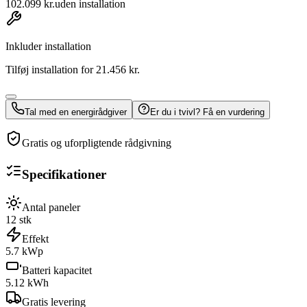
102.099
kr.
uden installation
Inkluder installation
Tilføj installation for 21.456 kr.
Tal med en energirådgiver
Er du i tvivl? Få en vurdering
Gratis og uforpligtende rådgivning
Specifikationer
Antal paneler
12
stk
Effekt
5.7
kWp
Batteri kapacitet
5.12
kWh
Gratis levering