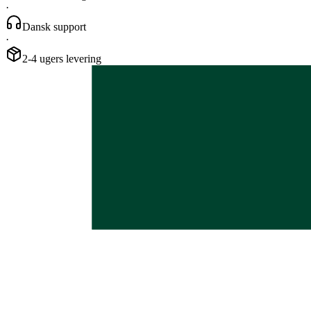
·
Dansk support
·
2-4 ugers levering