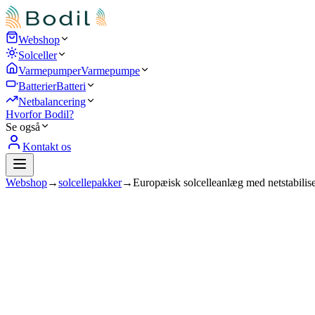
Webshop
Solceller
Varmepumper
Varmepumpe
Batterier
Batteri
Netbalancering
Hvorfor Bodil?
Se også
Kontakt os
Webshop
→
solcellepakker
→
Europæisk solcelleanlæg med netstabilise