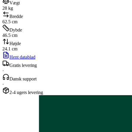
Vægt
28
kg
Bredde
62.5
cm
Dybde
46.5
cm
Højde
24.1
cm
Hent datablad
Gratis levering
·
Dansk support
·
2-4 ugers levering