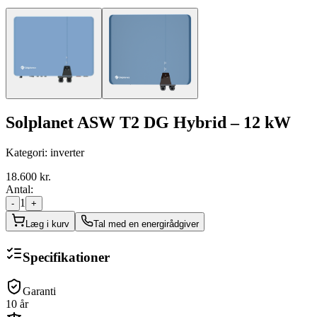
Solplanet ASW T2 DG Hybrid – 12 kW
Kategori:
inverter
18.600
kr.
Antal:
1
-
+
Læg i kurv
Tal med en energirådgiver
Specifikationer
Garanti
10
år