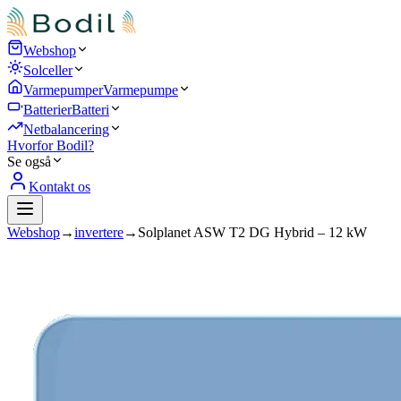
Webshop
Solceller
Varmepumper
Varmepumpe
Batterier
Batteri
Netbalancering
Hvorfor Bodil?
Se også
Kontakt os
Webshop
→
invertere
→
Solplanet ASW T2 DG Hybrid – 12 kW