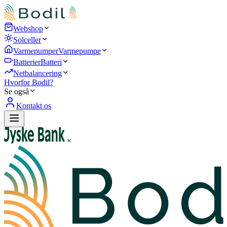
Webshop
Solceller
Varmepumper
Varmepumpe
Batterier
Batteri
Netbalancering
Hvorfor Bodil?
Se også
Kontakt os
×