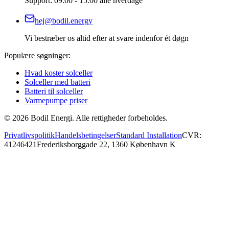
Support: 09.00 - 15.00 alle hverdage
hej@bodil.energy
Vi bestræber os altid efter at svare indenfor ét døgn
Populære søgninger:
Hvad koster solceller
Solceller med batteri
Batteri til solceller
Varmepumpe priser
©
2026
Bodil Energi. Alle rettigheder forbeholdes.
Privatlivspolitik
Handelsbetingelser
Standard Installation
CVR:
41246421
Frederiksborggade 22, 1360 København K