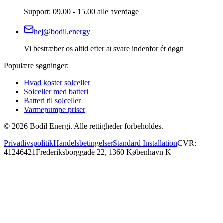
Support: 09.00 - 15.00 alle hverdage
hej@bodil.energy
Vi bestræber os altid efter at svare indenfor ét døgn
Populære søgninger:
Hvad koster solceller
Solceller med batteri
Batteri til solceller
Varmepumpe priser
©
2026
Bodil Energi. Alle rettigheder forbeholdes.
Privatlivspolitik
Handelsbetingelser
Standard Installation
CVR:
41246421
Frederiksborggade 22, 1360 København K