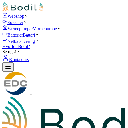
Webshop
Solceller
Varmepumper
Varmepumpe
Batterier
Batteri
Netbalancering
Hvorfor Bodil?
Se også
Kontakt os
×